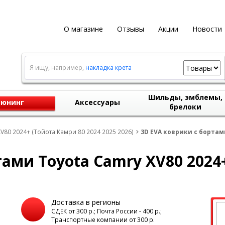
О магазине
Отзывы
Акции
Новости
Я ищу, например,
накладка крета
Шильды, эмблемы,
юнинг
Аксессуары
брелоки
V80 2024+ (Тойота Камри 80 2024 2025 2026)
3D EVA коврики с бортам
тами Toyota Camry XV80 202
Доставка в регионы
а
СДЕК от 300 р.; Почта России - 400 р.;
Транспортные компании от 300 р.