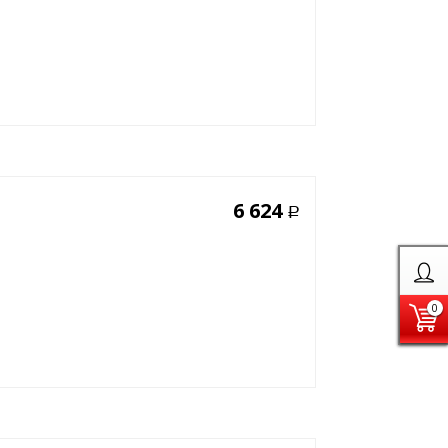
6 624
Р
0