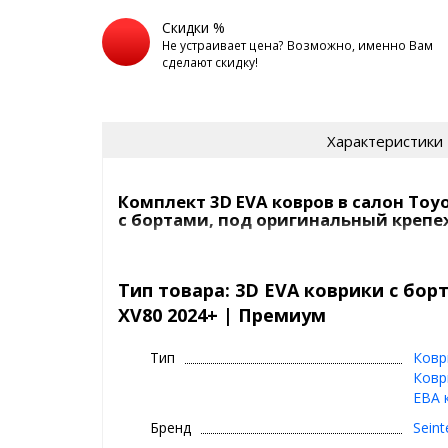
Скидки %
Не устраивает цена? Возможно, именно Вам
сделают скидку!
Характеристики
Комплект 3D EVA ковров в салон Toyo
с бортами, под оригинальный крепе
3D EVA коврики в машину с вы
Seintex
Тип товара: 3D EVA коврики с бор
XV80 2024+ | Премиум
⊕ высокие бортики
⊕ надежно фиксируются, так как сде
Тип
Ковр
крепеж, идельно повторяют геометр
Ковр
⊕ используются каждый день круглый г
ЕВА 
зима, весна
Бренд
Seint
⊕ ЭВА материал - имеет дизайн ромб 