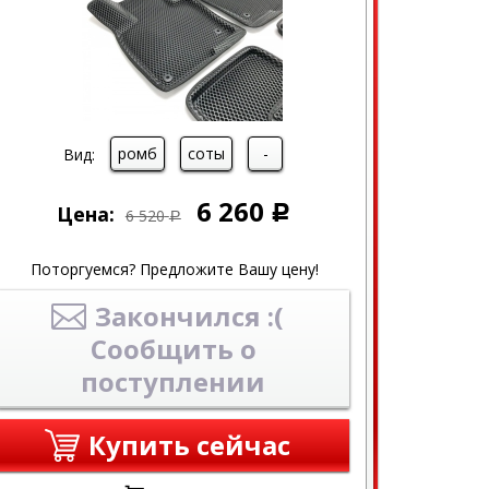
ромб
соты
-
Вид:
6 260
Цена:
Р
6 520
Р
Поторгуемся? Предложите Вашу цену!
Закончился :(
Сообщить о
поступлении
Купить сейчас