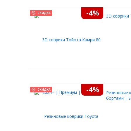
-4%
СКИДКА
3D коврики 
-4%
СКИДКА
Резиновые к
бортами | S