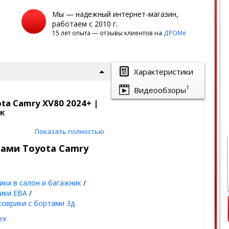
Мы — надежный интернет-магазин,
работаем с 2010 г.
15 лет опыта — отзывы клиентов на
ДРОМе
Характеристики
1
Видеообзоры
ta Camry XV80 2024+ |
ж
сокими бортиками |
Показать полностью
тами Toyota Camry
ланы под оригинальный
ики в салон и багажник
/
ию пола авто
ики ЕВА
/
од - лето, осень,
коврики с бортами 3д
ex
или соты, благодаря