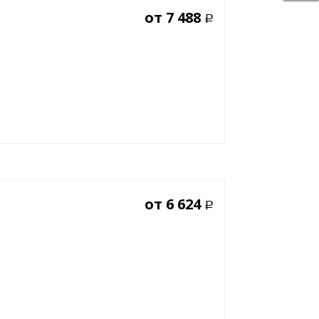
от
7 488
Р
от
6 624
Р