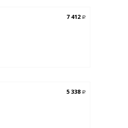
7 412
Р
5 338
Р