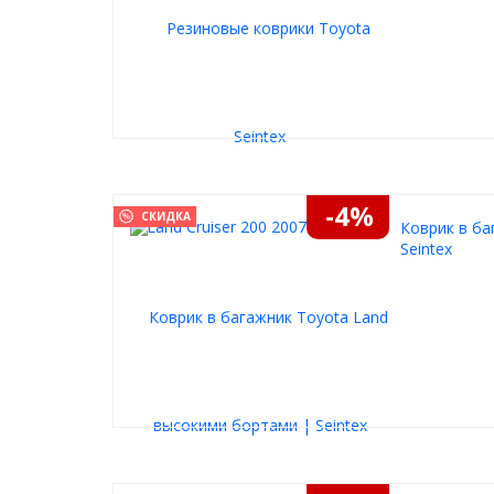
-4%
СКИДКА
Коврик в ба
Seintex