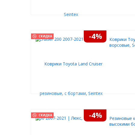
-4%
СКИДКА
Коврики Toy
ворсовые, S
-4%
СКИДКА
Резиновые к
высокими бо