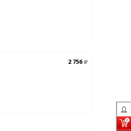
2 756
Р
0