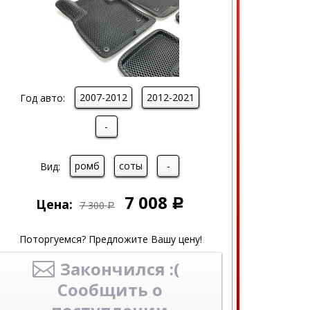
2007-2012
2012-2021
Год авто:
-
ромб
соты
-
Вид:
7 008
Цена:
Р
7 300
Р
Поторгуемся? Предложите Вашу цену!
Закончился :(
Сообщить о