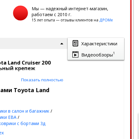
Мы — надежный интернет-магазин,
работаем с 2010 г.
15 лет опыта — отзывы клиентов на
ДРОМе
Характеристики
1
Видеообзоры
a Land Cruiser 200
льный крепеж
сокими бортиками |
Показать полностью
тами Toyota Land
ланы под оригинальный
ики в салон и багажник
/
ию пола авто
ики ЕВА
/
од - лето, осень,
коврики с бортами 3д
ex
или соты, благодаря