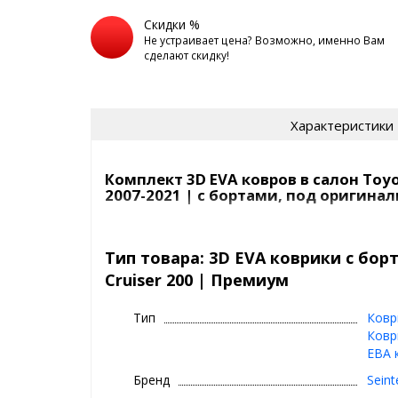
Скидки %
Не устраивает цена? Возможно, именно Вам
сделают скидку!
Характеристики
Комплект 3D EVA ковров в салон Toyot
2007-2021 | с бортами, под оригина
3D EVA коврики в машину с вы
Seintex
Тип товара: 3D EVA коврики с бор
Cruiser 200 | Премиум
⊕ высокие бортики
⊕ надежно фиксируются, так как сде
Тип
Ковр
крепеж, идельно повторяют геометр
Ковр
⊕ используются каждый день круглый г
ЕВА 
зима, весна
Бренд
Seint
⊕ ЭВА материал - имеет дизайн ромб 