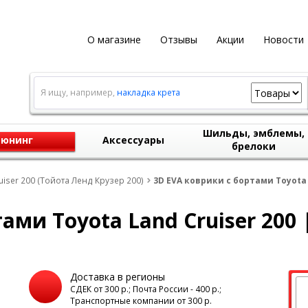
О магазине
Отзывы
Акции
Новости
Я ищу, например,
накладка крета
Шильды, эмблемы,
юнинг
Аксессуары
брелоки
uiser 200 (Тойота Ленд Крузер 200)
3D EVA коврики с бортами Toyota 
тами Toyota Land Cruiser 200
Доставка в регионы
а
СДЕК от 300 р.; Почта России - 400 р.;
Транспортные компании от 300 р.