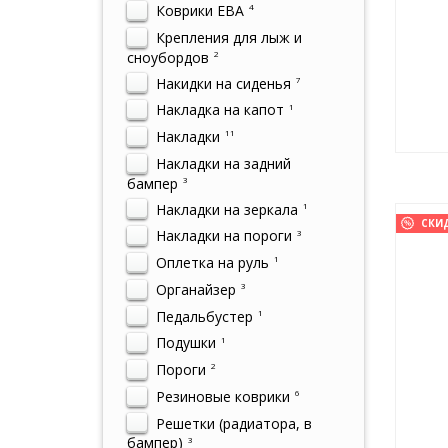
Коврики ЕВА
4
Крепления для лыж и
сноубордов
2
Накидки на сиденья
7
Накладка на капот
1
Накладки
11
Накладки на задний
бампер
3
Накладки на зеркала
1
СКИ
Накладки на пороги
3
Оплетка на руль
1
Органайзер
3
Педальбустер
1
Подушки
1
Пороги
2
Резиновые коврики
6
Решетки (радиатора, в
бампер)
3