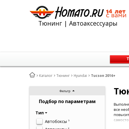
Тюнинг | Автоаксессуары
Т
Каталог
Тюнинг
Hyundai
Tucson 2016+
Тюн
Фильтр
Подбор по параметрам
Выполня
все нео
Тип
повысит
самосто
Автобоксы
5
или СТО
2