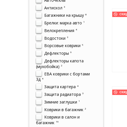
Авточехлы
Антискол
3
СКИ
Багажники на крышу
8
Брелки: марка авто
1
Велокрепления
4
Водостоки
3
Ворсовые коврики
5
Дефлекторы
6
Дефлекторы капота
(мухобойка)
2
ЕВА коврики с бортами
3д
4
Защита картера
4
СКИ
Защита радиатора
3
Зимние заглушки
1
Коврики в багажник
2
Коврики в салон и
багажник
16