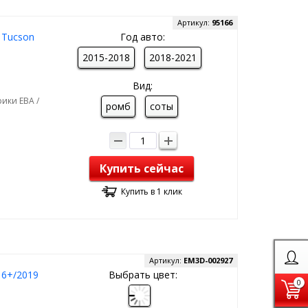
Артикул:
95166
 Tucson
Год авто:
2015-2018
2018-2021
Вид:
ики ЕВА /
ромб
соты
Купить сейчас
Купить в 1 клик
Артикул:
EM3D-002927
16+/2019
Выбрать цвет:
0