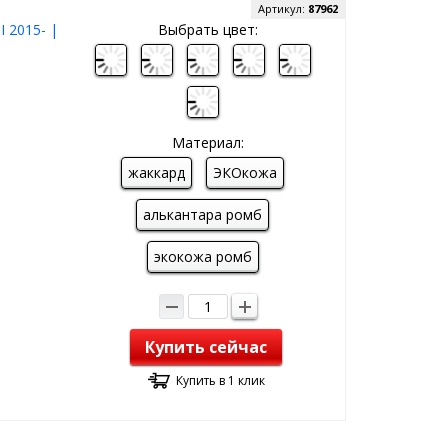
Артикул:
87962
I 2015- |
Выбрать цвет:
Материал:
жаккард
ЭКОкожа
алькантара ромб
экокожа ромб
Купить сейчас
Купить в 1 клик