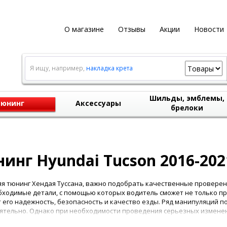
О магазине
Отзывы
Акции
Новости
Я ищу, например,
накладка крета
Шильды, эмблемы,
юнинг
Аксессуары
брелоки
инг Hyundai Tucson 2016-202
я тюнинг Хендая Туссана, важно подобрать качественные проверен
бходимые детали, с помощью которых водитель сможет не только п
 его надежность, безопасность и качество езды. Ряд манипуляций
ятельно. Однако при необходимости проведения серьезных измене
.