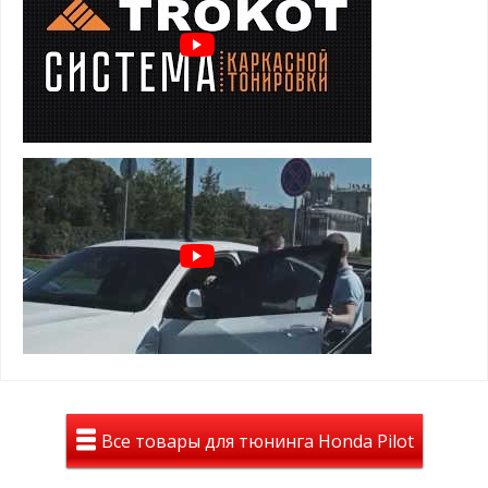
Преимущества шторок для Honda Pilot
(2008-2015):
задержка солнечных лучей
предотвращение нагрева салона
защита от посторонних взглядов
защита от насекомых, пыли и пуха
установка шторок TROKOT - легальна и допускается ПДД
Особенности и установка:
держатся на магнитах, установленных в оконный проем
двери
элементарная установка и снятие
не слетают от опускания стекла
не слетают на высокой скорости
Все товары для тюнинга Honda Pilot