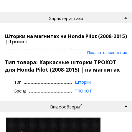
Характеристики
Шторки на магнитах на Honda Pilot (2008-2015)
| Трокот
Автошторки ТРОКОТ - ТОПовый продукт на рынке
Показать полностью
быстросъемной тонировки.
Тип товара: Каркасные шторки ТРОКОТ
Их советуют известные автоблогеры, такие как Academeg, Лиса
для Honda Pilot (2008-2015) | на магнитах
Рулит и полно положительных отзывов в интернете.
Тип
Шторки
За что мы любим ТРОКОТ шторки для
Бренд
TROKOT
Honda Pilot (2008-2015) ?
отличная обзорность
2
Видеообзоры
затемнение как у обычной тонировки - 15%
качество продукции (крепления, материалы)
идеальное прилегание
быстрая установка и снятие
комфорт и безопасность на каждый день