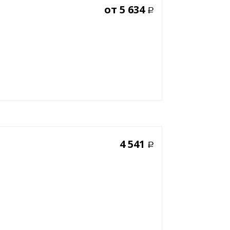
от
5 634
Р
4 541
Р