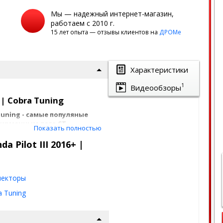
Мы — надежный интернет-магазин,
работаем с 2010 г.
15 лет опыта — отзывы клиентов на
ДРОМе
Характеристики
1
Видеообзоры
 | Cobra Tuning
uning - самые популяные
фирменным лого CT.
Показать полностью
da Pilot III 2016+
 Pilot III 2016+ |
 6-8 см
ванной полосой и ширина
екторы
a Tuning
аются на рамки дверей с
нанесен с задней стороны