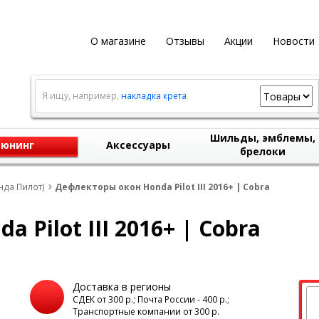
О магазине
Отзывы
Акции
Новости
Я ищу, например,
накладка крета
Шильды, эмблемы,
юнинг
Аксессуары
брелоки
нда Пилот)
Дефлекторы окон Honda Pilot III 2016+ | Cobra
 Pilot III 2016+ | Cobra
Доставка в регионы
а
СДЕК от 300 р.; Почта России - 400 р.;
Транспортные компании от 300 р.