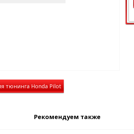
ированный
, но при этом из салона
о
могут в дождливую погоду и
я тюнинга Honda Pilot
Рекомендуем также