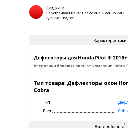
Скидки %
Не устраивает цена? Возможно, именно Вам
сделают скидку!
Характеристики
Дефлекторы для Honda Pilot III 2016+
Ветровики боковых окон от компании Cobra T
дефлекторы в России. Вы точно видели их с 
На данный момент дефлекторы на окна Кобра для Hon
Тип товара: Дефлекторы окон Honda
выпускаются в нескольких вариантах:
Cobra
Без хром молдинга
- чисто черные- ширина
С хром молдингом
- оснащенные хромиро
дефлекторов 6-8 см
Тип
Дефл
Выбирайте доступный вариант в конфигураторе.
Бренд
Cobr
Дефлекторы окон на Honda Pilot III 2016+ приклеив
1
помощью двухстороннего скотча 3M, который уже 
Видеообзоры