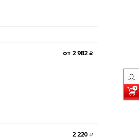
от
2 982
Р
0
2 220
Р