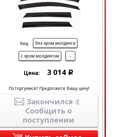
без хром молдинга
Вид:
с хром молдингом
-
3 014
Цена:
Р
Поторгуемся? Предложите Вашу цену!
Закончился :(
Сообщить о
поступлении