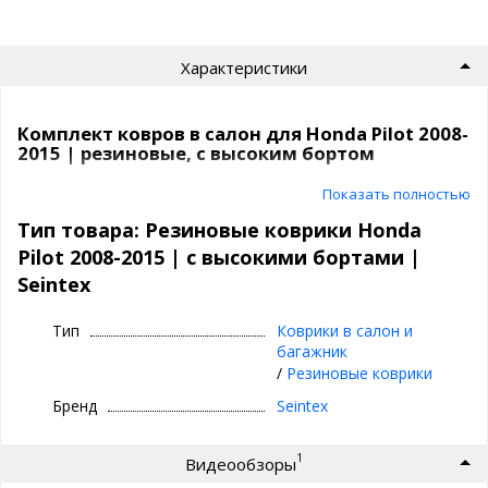
Характеристики
Комплект ковров в салон для Honda Pilot 2008-
2015 | резиновые, с высоким бортом
Резиновые коврики в машину | Seintex
Показать полностью
Тип товара: Резиновые коврики Honda
⊕ высокие бортики 3,5 см
Pilot 2008-2015 | с высокими бортами |
⊕ надежно фиксируются, так как сделаны под
Seintex
оригинальный крепеж, идельно повторяют
геометрию пола авто
Тип
Коврики в салон и
⊕ используются каждый день круглый год -
багажник
лето, осень, зима, весна
/
Резиновые коврики
⊕ не скользят, имею шипы против
Бренд
Seintex
скольжения с обратной стороны
⊕ износостойки, легко чистятся и моются,
1
Видеообзоры
просты в уходе