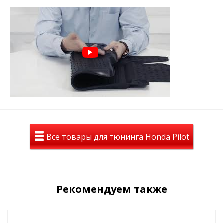
Коврики с бортами на Honda
Pilot 2008-2015
увеличина толщина в месте водительских
ног
идеальное сочетание с вашим авто
лучшие лекала от завода
долговечность, стильный вид , идеальное
сочетание цены и положительных эмоций
Вы останетесь довольны!
Все товары для тюнинга Honda Pilot
Рекомендуем также