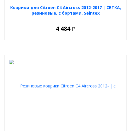
Долговечны и устойчивы к механическим повреждениям.
Коврики для Citroen C4 Aircross 2012-2017 | СЕТКА,
Обеспечивают свободную циркуляцию воздуха.
Гипоаллергенны и безопасны для детей.
резиновые, с бортами, Seintex
Подчеркивают стиль и индивидуальность салона вашего
автомобиля.
4 484
Р
Выберите и купите авточехлы для Citroen C4 AirCross 2012+ в
нашем удобном
конфигураторе
. Доступны различные
цветовые решения, комбинации материалов и учет всех
особенностей вашего автомобиля.