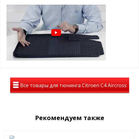
геометрию пола авто
⊕ используются каждый день круглый год -
лето, осень, зима, весна
⊕ не скользят, имею шипы против
скольжения с обратной стороны
⊕ износостойки, легко чистятся и моются,
просты в уходе
Коврики с СЕТКОЙ на Citroen C4
Aircross 2012-2017
премиальный вид среди резиновых
Все товары для тюнинга Citroen C4 Aircross
ковров
такие ковры с рисунком сетка
устанавливаются на премиальных авто с
завода (BMW, VAG, MB)
Рекомендуем также
лучшие лекала от завода
долговечность, стильный вид , идеальное
сочетание цены и положительных эмоций