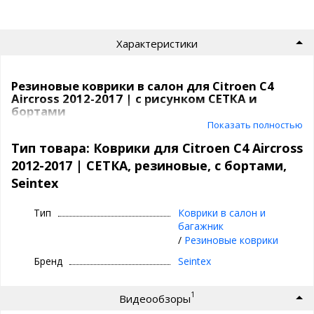
Характеристики
Резиновые коврики в салон для Citroen C4
Aircross 2012-2017 | с рисунком СЕТКА и
бортами
Показать полностью
Ковры в машину Seintex с рисунком
Тип товара: Коврики для Citroen C4 Aircross
СЕТКА и бортами | Премиум, резиновые
2012-2017 | СЕТКА, резиновые, с бортами,
Seintex
⊕ рисунок СЕТКА - идеален для сбора грязи,
пыли и воды, предотвращает вытекание
Тип
Коврики в салон и
воды при движении, а если вынимать
багажник
коврики, то ничего не прольется мимо!
/
Резиновые коврики
⊕ не пахнут
Бренд
Seintex
⊕ имеют увеличенные бортики
⊕ надежно фиксируются, так как сделаны под
1
Видеообзоры
оригинальный крепеж, идельно повторяют