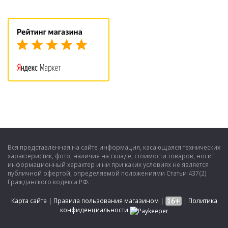
Вся представленная на сайте информация, касающаяся технических
характеристик, фото, наличия на складе, стоимости товаров, носит
информационный характер и ни при каких условиях не является
публичной офертой, определяемой положениями Статьи 437(2)
Гражданского кодекса РФ.
Карта сайта
|
Правила пользования магазином
|
|
Политика
конфиденциальности