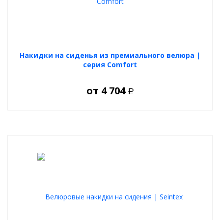
использования инструментов.
Универсальная совместимость
Подходят для большинства моделей автомобилей: седаны,
внедорожники, кроссоверы и другие.
Накидки на сиденья из премиального велюра |
серия Comfort
от
4 704
Р