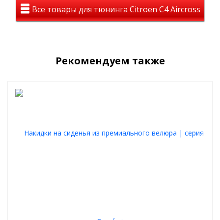
Все товары для тюнинга Citroen C4 Aircross
Элегантный внешний вид
Накидки придают салону автомобиля
роскошный и ухоженный
облик, подчеркивая ваш безупречный вкус.
Комфорт 365 дней в году
Рекомендуем также
Дышащая структура велюра обеспечивает
идеальный
микроклимат
: согревает зимой и остается прохладной летом.
Высокое качество и надежность
Материалы премиум-класса и прочная фурнитура гарантируют
долговечность
и комфорт.
Функциональные преимущества
Антискользящая подкладка предотвращает смещение.
Прочные фиксаторы гарантируют надежную фиксацию.
В комплекте подголовники для дополнительного
удобства.
Легкость установки
Благодаря интуитивной системе крепления накидки
устанавливаются всего за 5 минут без необходимости