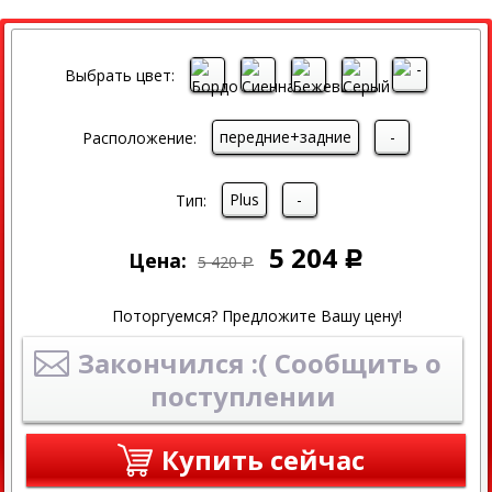
СКИДКА
Выбрать цвет:
передние+задние
-
Расположение:
Plus
-
Тип:
5 204
Цена:
Р
5 420
Р
Поторгуемся? Предложите Вашу цену!
Закончился :( Сообщить о
поступлении
Купить сейчас