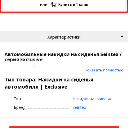
или
Купить в 1 клик
Характеристики
Автомобильные накидки на сиденья Seintex /
серия Exclusive
Автонакидки Seintex
– это идеальное сочетание стиля,
Показать полностью
комфорта и защиты. Они подчеркивают статус владельца,
придают интерьеру премиальный вид и продлевают срок
Тип товара: Накидки на сиденья
службы обивки.
автомобиля | Exclusive
Преимущества накидок Seintex
Тип
Накидки на сиденья
Премиальный материал
Бренд
Seintex
- это не только мягкость и элегантность, но и
износостойкость
,
устойчивость к загрязнениям и долговечность. Он остается
приятным на ощупь при любой температуре, создавая уют в
любое время года.