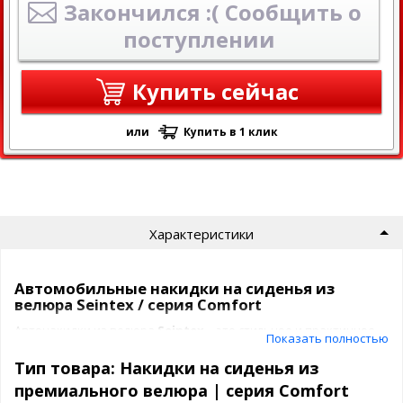
Закончился :( Сообщить о
поступлении
Купить сейчас
или
Купить в 1 клик
Характеристики
Автомобильные накидки на сиденья из
велюра Seintex / серия Comfort
Автонакидки из велюра
Seintex
– это стильное и практичное
Показать полностью
решение от ведущего российского производителя. Они не
только придают интерьеру автомобиля элегантный внешний
Тип товара: Накидки на сиденья из
вид, но и надежно защищают обивку сидений от загрязнений,
премиального велюра | серия Comfort
влаги и механических повреждений.