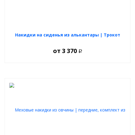
Накидки на сиденья из алькантары | Трокот
от
3 370
Р