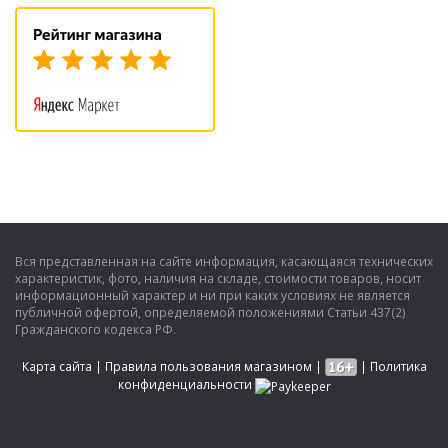
Вся представленная на сайте информация, касающаяся технических
характеристик, фото, наличия на складе, стоимости товаров, носит
информационный характер и ни при каких условиях не является
публичной офертой, определяемой положениями Статьи 437(2)
Гражданского кодекса РФ.
Карта сайта
|
Правила пользования магазином
|
|
Политика
конфиденциальности