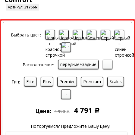
Артикул:
317666
СКИДКА
Выбрать цвет:
передние+задние
-
Расположение:
Elite
Plus
Premier
Premium
Scales
Тип:
-
4 791
Цена:
Р
4 990
Р
Поторгуемся? Предложите Вашу цену!