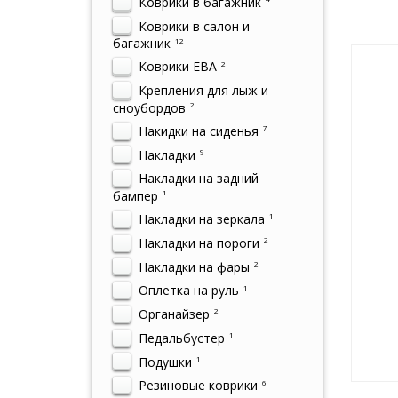
Коврики в багажник
Коврики в салон и
багажник
12
Коврики ЕВА
2
Крепления для лыж и
сноубордов
2
Накидки на сиденья
7
Накладки
9
Накладки на задний
бампер
1
Накладки на зеркала
1
Накладки на пороги
2
Накладки на фары
2
Оплетка на руль
1
Органайзер
2
Педальбустер
1
Подушки
1
Резиновые коврики
6