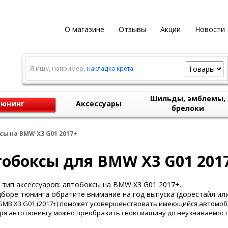
О магазине
Отзывы
Акции
Новости
Я ищу, например,
накладка крета
Шильды, эмблемы,
юнинг
Аксессуары
брелоки
сы на BMW X3 G01 2017+
обоксы для BMW X3 G01 201
тип аксессуаров: автобоксы на BMW X3 G01 2017+.
боре тюнинга обратите внимание на год выпуска (дорестайл или
БМВ Х3 G01 (2017+) поможет усовершенствовать имеющийся автомоби
ря автотюнингу можно преобразить свою машину до неузнаваемост