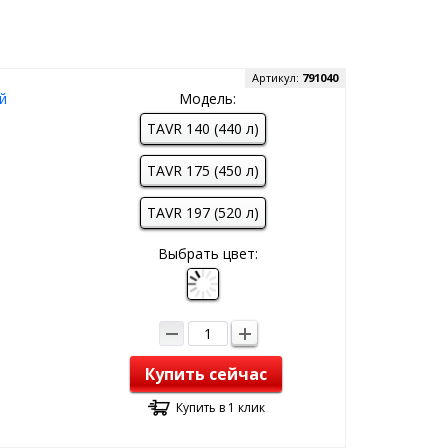
намические обвесы. С помощью этого доступного
чшить аэродинамические свойства кузова авто при
Артикул:
791040
дополнить подходящими именно к этой модели
й
Модель:
TAVR 140 (440 л)
TAVR 175 (450 л)
TAVR 197 (520 л)
Выбрать цвет:
Купить сейчас
Купить в 1 клик