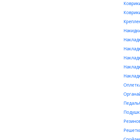
Коврик
Коврик
Крепле
Накидк
Наклад
Наклад
Наклад
Наклад
Наклад
Оплетк
Органа
Педаль
Подушк
Резино
Решетки
Спойле