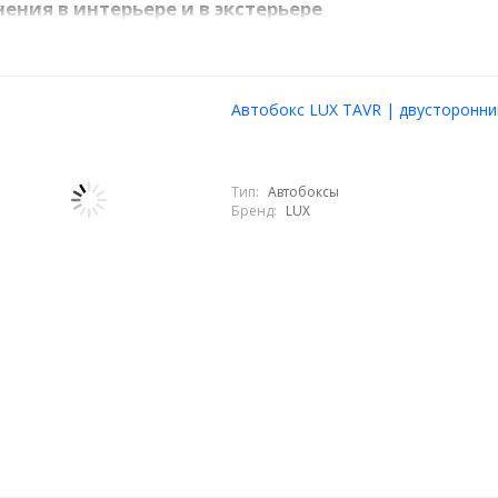
ения в интерьере и в экстерьере
обавить изюминку в экстерьер, можно купить оригинальные аэроди
а можно не только выделить машину из дорожного потока, но и улу
и на высокой скорости. Кроме того, внешний тюнинг БМВ Х3 можно 
Автобокс LUX TAVR | двусторонни
.
Тип:
Автобоксы
Бренд:
LUX