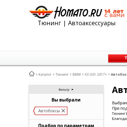
Тюнинг | Автоаксессуары
Т
Каталог
Тюнинг
BMW
X3 G01 2017+
Автобок
Авт
Фильтр
Вы выбрали
Выбран 
При под
Автобоксы
Тюнинг 
Благода
Подбор по параметрам