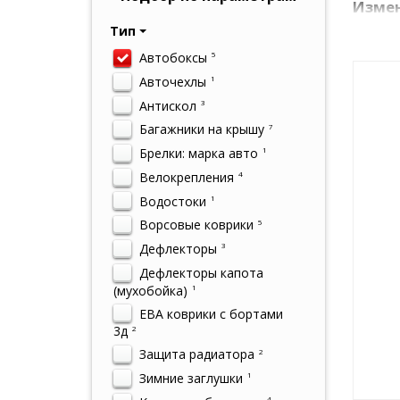
Измен
Тип
Чтобы д
Автобоксы
элемент
5
движени
Авточехлы
1
дисками
Антискол
3
Багажники на крышу
7
Брелки: марка авто
1
Велокрепления
4
Водостоки
1
Ворсовые коврики
5
Дефлекторы
3
Дефлекторы капота
(мухобойка)
1
ЕВА коврики с бортами
3д
2
Защита радиатора
2
Зимние заглушки
1
4