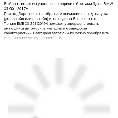
Выбран тип аксессуаров: ева коврики с бортами 3д на BMW
X3 G01 2017+.
При подборе тюнинга обратите внимание на год выпуска
(дорестайл или рестайл) и тип кузова Вашего авто.
Тюнинг БМВ Х3 G01 (2017+) поможет усовершенствовать
имеющийся автомобиль, улучшив его заводские
характеристики. Благодаря автотюнингу можно преобразить
свою машину до неузнаваемости.
Изменения в интерьере и в экстерьере
Чтобы добавить изюминку в экстерьер, можно купить
оригинальные аэродинамические обвесы. С помощью этого
доступного элемента можно не только выделить машину из
дорожного потока, но и улучшить аэродинамические свойства
кузова авто при движении на высокой скорости. Кроме того,
внешний тюнинг БМВ Х3 можно дополнить подходящими
именно к этой модели дисками.