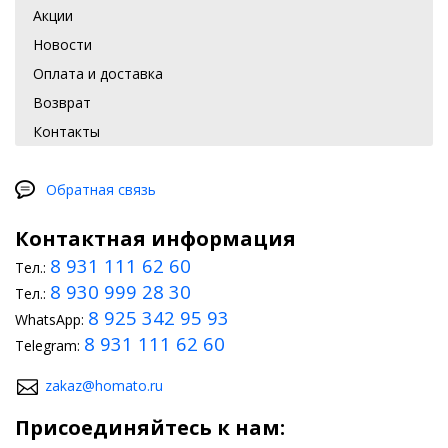
Акции
Модернизация оптики. Благодаря ей можно придать
Новости
автомобилю более агрессивный вид.
Оплата и доставка
Выполнение шумоизоляции. Специальные материалы
подавляют вибрацию и снижают шумовую нагрузку.
Возврат
Контакты
Менеджеры специализированного магазина всегда помогут
подобрать подходящие элементы для вашей машины.
Обратная связь
Контактная информация
8 931 111 62 60
Тел.:
8 930 999 28 30
Тел.:
8 925 342 95 93
WhatsApp:
8 931 111 62 60
Telegram:
zakaz@homato.ru
Присоединяйтесь к нам: