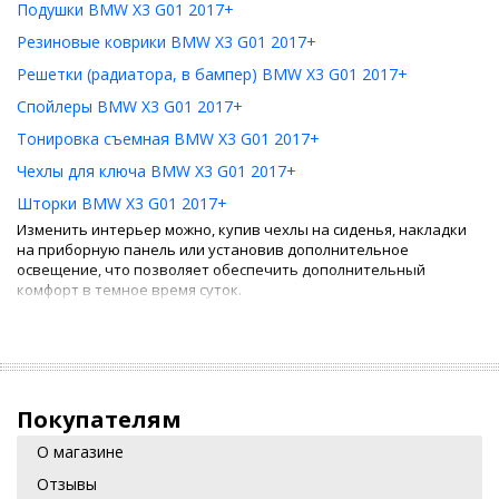
Подушки BMW X3 G01 2017+
Резиновые коврики BMW X3 G01 2017+
Решетки (радиатора, в бампер) BMW X3 G01 2017+
Спойлеры BMW X3 G01 2017+
Тонировка съемная BMW X3 G01 2017+
Чехлы для ключа BMW X3 G01 2017+
Шторки BMW X3 G01 2017+
Изменить интерьер можно, купив чехлы на сиденья, накладки
на приборную панель или установив дополнительное
освещение, что позволяет обеспечить дополнительный
комфорт в темное время суток.
Как быстро улучшить автомобиль своими
руками?
Изменить облик автомобиля и модернизировать его можно
самостоятельно. Есть несколько простых вариантов
Покупателям
автомобильного тюнинга:
О магазине
Установка спойлера. Он положительно влияет на
Отзывы
маневренность во время езды.