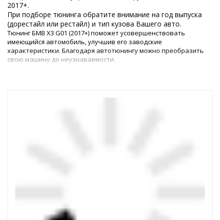
2017+.
При подборе тюнинга обратите внимание на год выпуска
(дорестайл или рестайл) и тип кузова Вашего авто.
Тюнинг БМВ Х3 G01 (2017+) поможет усовершенствовать
имеющийся автомобиль, улучшив его заводские
характеристики. Благодаря автотюнингу можно преобразить
свою машину до неузнаваемости.
Изменения в интерьере и в экстерьере
Чтобы добавить изюминку в экстерьер, можно купить
оригинальные аэродинамические обвесы. С помощью этого
доступного элемента можно не только выделить машину из
дорожного потока, но и улучшить аэродинамические свойства
кузова авто при движении на высокой скорости. Кроме того,
внешний тюнинг БМВ Х3 можно дополнить подходящими
именно к этой модели дисками.