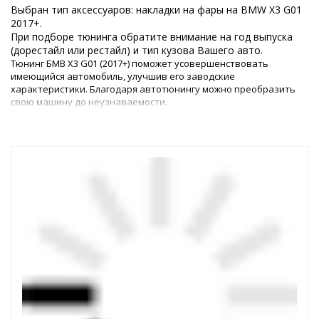
Выбран тип аксессуаров: накладки на фары на BMW X3 G01
2017+.
При подборе тюнинга обратите внимание на год выпуска
(дорестайл или рестайл) и тип кузова Вашего авто.
Тюнинг БМВ Х3 G01 (2017+) поможет усовершенствовать
имеющийся автомобиль, улучшив его заводские
характеристики. Благодаря автотюнингу можно преобразить
свою машину до неузнаваемости.
Изменения в интерьере и в экстерьере
Чтобы добавить изюминку в экстерьер, можно купить
оригинальные аэродинамические обвесы. С помощью этого
доступного элемента можно не только выделить машину из
дорожного потока, но и улучшить аэродинамические свойства
кузова авто при движении на высокой скорости. Кроме того,
внешний тюнинг БМВ Х3 можно дополнить подходящими
именно к этой модели дисками.