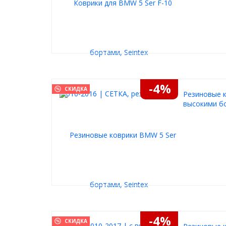
-4%
СКИДКА
Резиновые к
высокими бо
-4%
СКИДКА