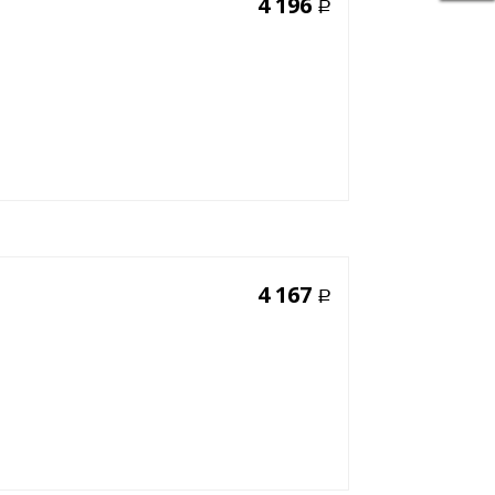
4 196
Р
4 167
Р