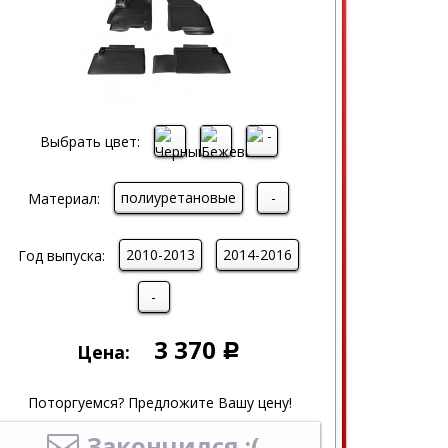
Выбрать цвет:
полиуретановые
-
Материал:
2010-2013
2014-2016
Год выпуска:
-
3 370
Цена:
Р
Поторгуемся? Предложите Вашу цену!
Закончился :(