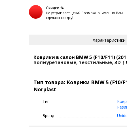
Скидки %
Не устраивает цена? Возможно, именно Вам
сделают скидку!
Характеристики
Коврики в салон BMW 5 (F10/F11) (201
полиуретановые, текстильные, 3D | U
Коврики Unidec
в атомобиль от компаниии Норп
текстиля
.
Тип товара: Коврики BMW 5 (F10/F11
Norplast
Полиуретановые коврики для BMW
2016)
Тип
Ковр
Все идут
с бортиками
, сделаны под каждую моде
Рези
родной крепеж
, бывают традиционные и
3D
(луч
Бренд
Unide
закрывают).
Коврики сделаны из современного качественного