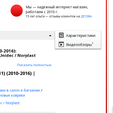
Мы — надежный интернет-магазин,
работаем с 2010 г.
15 лет опыта — отзывы клиентов на
ДРОМе
Характеристики
1
Видеообзоры
0-2016):
nidec / Norplast
Показать полностью
ласт бывают из
полиуретана
и
) (2010-2016) |
 5 (F10/F11) (2010-
ики в салон и багажник
/
ль индивидуально,
под
новые коврики
ше прилегают, больше
c / Norplast
 композитного материала,