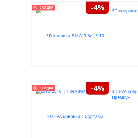
отлично удерживают пыль и влагу
-4%
СКИДКА
легко чистятся
3D коврики 
Выбирайте ковры из своих предпочтений, любой 
покупкой.
-4%
СКИДКА
3D EVA ковр
Премиум