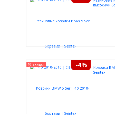
Резиновые к
высокими бо
-4%
СКИДКА
Коврики BMW
Seintex