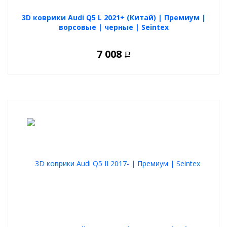
Коврик в багажник Ауди Ку5 2 2017+ от Norplast
- это
3D коврики Audi Q5 L 2021+ (Китай) | Премиум |
практичный аксессуар для защиты багажного отделения,
ворсовые | черные | Seintex
который сочетает надежность полиуретанового коврика и
комфорт текстильного покрытия.
7 008
Р