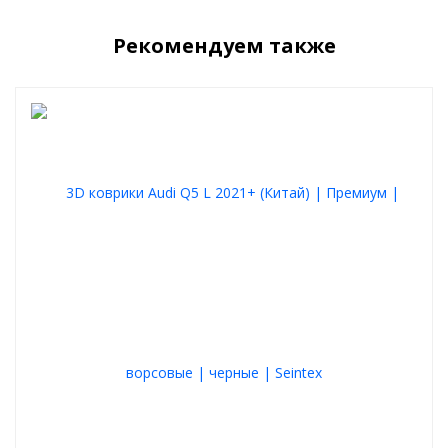
Устойчив к морозу и жаре
— от -50°C до +50°C
Не деформируется
и сохраняет форму при длительной
эксплуатации
Рекомендуем также
Преимущества ворсового покрытия
Отлично впитывает влагу и грязь
Устраняет слякоть в багажнике зимой
Создает более комфортный и аккуратный вид
Стойкое к истиранию покрытие
Легко очищается и моется
Особенности комбинированного коврика
в багажник Ауди Ку5 2 2017+
Легкий и гибкий материал
Устойчивость к химическим веществам
Простота ухода и очистки
Высокая износостойкость
Современный внешний вид
Характеристики товара:
Материал:
полиуретан + ворс
Цвет:
черный
Бренд:
Norplast