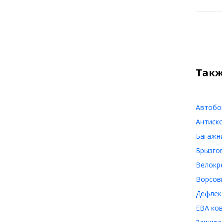
Такж
Автобок
Антиско
Багажни
Брызгов
Велокре
Ворсовы
Дефлект
ЕВА ков