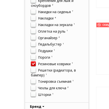
Крепления для лыж и
сноубордов
2
Накидки на сиденья
7
Накладки
4
Накладки на зеркала
1
СКИ
Оплетка на руль
1
Органайзер
2
Педальбустер
1
Подушки
1
Пороги
1
Резиновые коврики
7
Решетки (радиатора, в
бампер)
1
Тонировка съемная
1
Чехлы для ключа
2
Шторки
1
Бренд