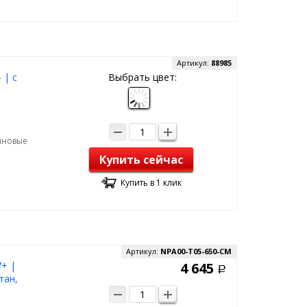
Артикул:
88985
 | с
Выбрать цвет:
зиновые
Купить сейчас
Купить в 1 клик
Артикул:
NPA00-T05-650-CM
7+ |
4 645
Р
тан,