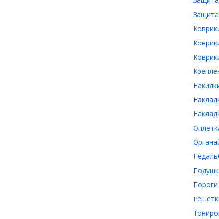
Защита 
Защита 
Коврики
Коврики
Коврики
Креплен
Накидки
Накладк
Накладк
Оплетка
Органай
Педальб
Подушки
Пороги 
Решетки
Тониров