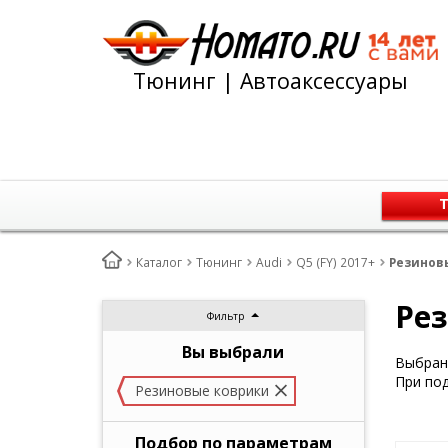
Тюнинг | Автоаксессуары
Т
Каталог
Тюнинг
Audi
Q5 (FY) 2017+
Резиновы
Рез
Фильтр
Вы выбрали
Выбран 
При под
Резиновые коврики
Подбор по параметрам