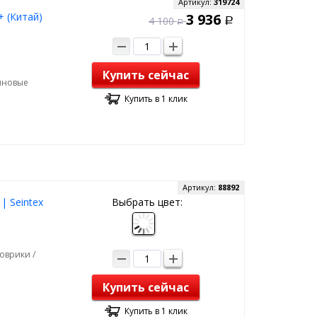
Артикул:
319724
+ (Китай)
3 936
4 100
Р
Р
Купить сейчас
зиновые
Купить в 1 клик
Артикул:
88892
| Seintex
Выбрать цвет:
оврики /
Купить сейчас
Купить в 1 клик