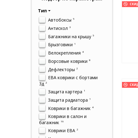
СКИ
Тип
Автобоксы
5
Антискол
3
Багажники на крышу
5
Брызговики
1
Велокрепления
4
Ворсовые коврики
8
Дефлекторы
2
ЕВА коврики с бортами
3д
2
СКИ
Защита картера
1
Защита радиатора
1
Коврики в багажник
4
Коврики в салон и
багажник
16
Коврики ЕВА
2