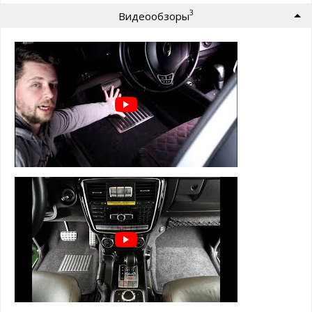
пола авто
3
Видеообзоры
⊕ используются круглый год - забудьте про
лужи под ногами зимой
⊕ имеют нестираемый подпятник из
нержавейки с антискользящими вставками
⊕ легко чистятся и просты в уходе
3D коврики Euromat серии LUX для Audi
Q5 L 2021+ (Китай) состоят из 5 слоев:
1 слой - супер прочная и мягкая велюровая
ткань
2 слой - вспененная, пористая резина для
устранения влаги, тепло и звукоизоляции
3 слой - водонепроницаемый полиуретан
4 слой - армированная металлическая сетка,
которая держит форму
5 слой - антискользящий для надежной