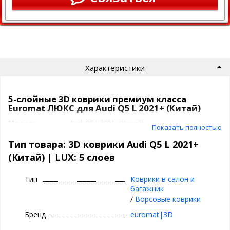
Характеристики
5-слойные 3D коврики премиум класса
Euromat ЛЮКС для Audi Q5 L 2021+ (Китай)
Модель
Audi Q5 L 2021+ (Китай)
Показать полностью
Артикул
EM3D
Класс
LUX: 5 слоев
Тип товара: 3D коврики Audi Q5 L 2021+
Подпятник
нержавейка с антискользящими вставками
(Китай) | LUX: 5 слоев
Производитель
3D|Euromat
Коврики 3D|Euromat
Тип
Коврики в салон и
багажник
/
Ворсовые коврики
⊕ объединяют лучшие качества резиновых и
текстильных ковриков
Бренд
euromat|3D
⊕ надежно фиксируются повторяя геометрию