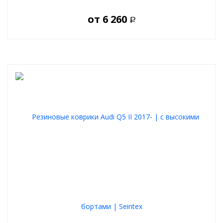
от
6 260
Р