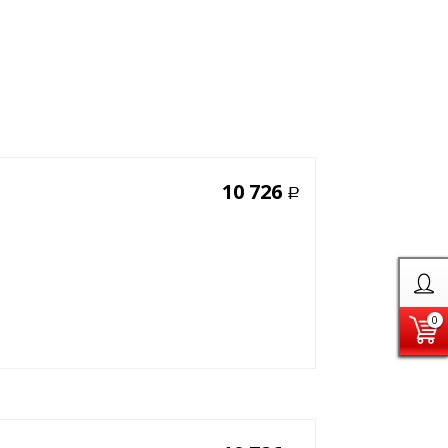
10 726
Р
0