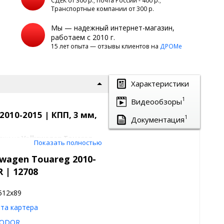
а
СДЕК от 300 р.; Почта России - 400 р.;
Транспортные компании от 300 р.
Мы — надежный интернет-магазин,
работаем с 2010 г.
15 лет опыта — отзывы клиентов на
ДРОМе
Характеристики
1
Видеообзоры
010-2015 | КПП, 3 мм,
1
Документация
вки на
Volkswagen Touareg
Показать полностью
ащиту коробки передач от
камнями, льдом и другими
wagen Touareg 2010-
 | 12708
512x89
2015
та картера
 3,0.Бензиновый двигатель:
ODOR