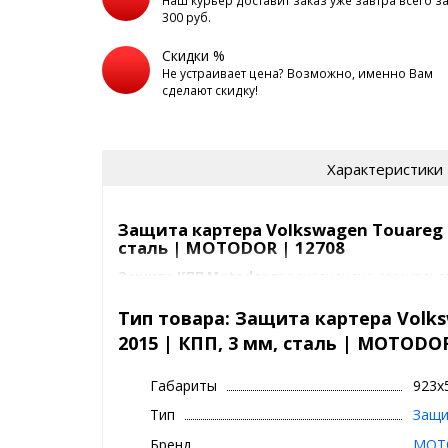
Наш курьер доставит заказ уже завтра всего з
300 руб.
Скидки %
Не устраивает цена? Возможно, именно Вам
сделают скидку!
Характеристики
Защита картера Volkswagen Touareg 2
сталь | MOTODOR | 12708
Защита КПП Motodor
предназначена для устано
2010-2015
. Конструкция обеспечивает надёжную з
механических повреждений, вызванных ударами, 
Тип товара: Защита картера Volks
препятствиями на дороге.
2015 | КПП, 3 мм, сталь | MOTODOR
Характеристики товара:
Габариты
923x
Марка и модель:
Volkswagen Touareg 2010-
Тип
Защи
Тип кузова:
Внедорожник
Двигатель и привод:
Дизельный двигатель:
Бренд
MOT