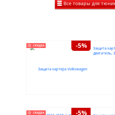
Все товары для тюнин
попадания посторонних предметов и даже животн
Купить защиту КПП Motodor для Volkswagen To
нашем интернет-магазине с удобной доставкой по
решение для вашего автомобиля - по разумной цен
проверенного производителя.
-5%
СКИДКА
Защита карт
двигатель, 
-5%
СКИДКА