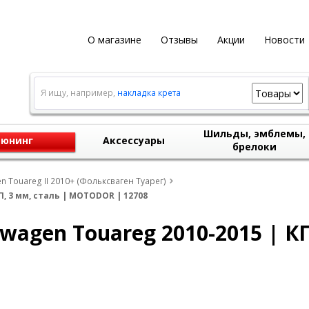
О магазине
Отзывы
Акции
Новости
Я ищу, например,
накладка крета
Шильды, эмблемы,
юнинг
Аксессуары
брелоки
 Touareg II 2010+ (Фольксваген Туарег)
, 3 мм, сталь | MOTODOR | 12708
agen Touareg 2010-2015 | КП