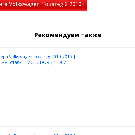
га Volkswagen Touareg 2 2010+
ых.
uareg 2010-2015
вы можете в
 всей России. Это надёжное
е и с гарантией качества от
Рекомендуем также
ера Volkswagen Touareg 2010-2015 |
3 мм, сталь | MOTODOR | 12707