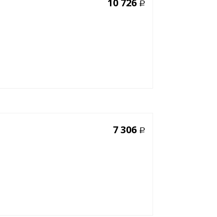
10 726
Р
7 306
Р