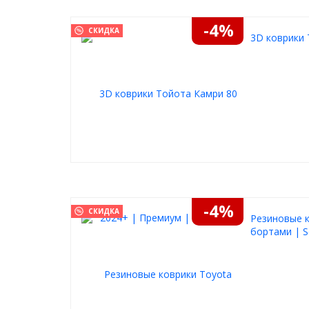
-4%
СКИДКА
3D коврики 
-4%
СКИДКА
Резиновые к
бортами | S