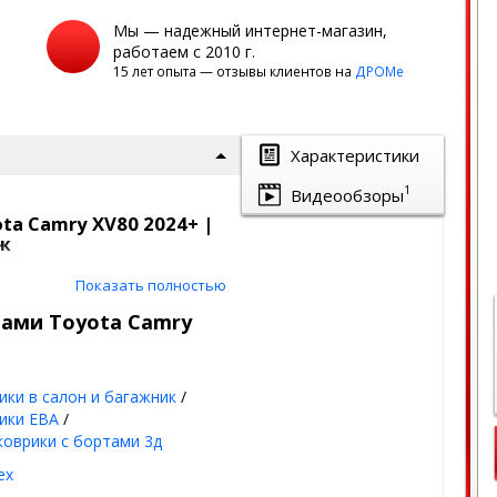
Мы — надежный интернет-магазин,
работаем с 2010 г.
15 лет опыта — отзывы клиентов на
ДРОМе
Характеристики
1
Видеообзоры
ta Camry XV80 2024+ |
ж
сокими бортиками |
Показать полностью
тами Toyota Camry
ланы под оригинальный
ики в салон и багажник
/
ию пола авто
ики ЕВА
/
од - лето, осень,
коврики с бортами 3д
ex
или соты, благодаря