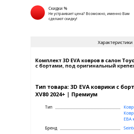
Скидки %
Не устраивает цена? Возможно, именно Вам
сделают скидку!
Характеристики
Комплект 3D EVA ковров в салон Toyo
с бортами, под оригинальный крепе
3D EVA коврики в машину с вы
Seintex
Тип товара: 3D EVA коврики с бор
XV80 2024+ | Премиум
⊕ высокие бортики
⊕ надежно фиксируются, так как сде
Тип
Ковр
крепеж, идельно повторяют геометр
Ковр
⊕ используются каждый день круглый г
ЕВА 
зима, весна
Бренд
Seint
⊕ ЭВА материал - имеет дизайн ромб 