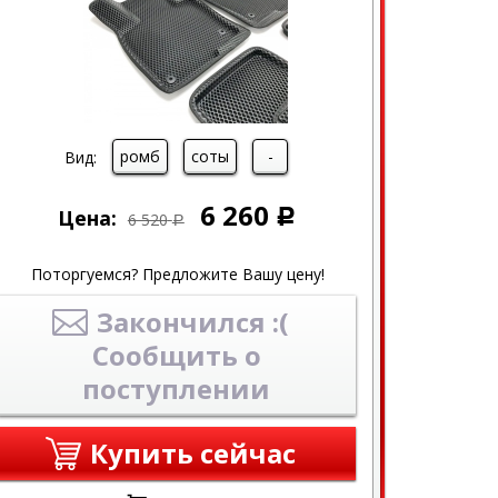
ромб
соты
-
Вид:
6 260
Цена:
Р
6 520
Р
Поторгуемся? Предложите Вашу цену!
Закончился :(
Сообщить о
поступлении
Купить сейчас