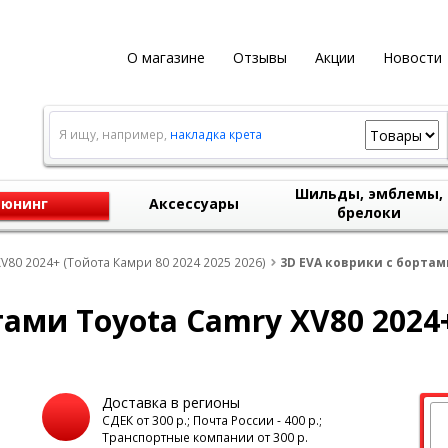
О магазине
Отзывы
Акции
Новости
Я ищу, например,
накладка крета
Шильды, эмблемы,
юнинг
Аксессуары
брелоки
V80 2024+ (Тойота Камри 80 2024 2025 2026)
3D EVA коврики с бортам
тами Toyota Camry XV80 202
Доставка в регионы
а
СДЕК от 300 р.; Почта России - 400 р.;
Транспортные компании от 300 р.