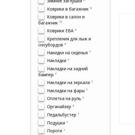
Зимние заглушки
Коврики в багажник
4
Коврики в салон и
багажник
17
Коврики ЕВА
3
Крепления для лыж и
сноубордов
2
Накидки на сиденья
7
Накладки
7
Накладки на задний
бампер
1
Накладки на зеркала
1
Накладки на фары
1
Оплетка на руль
1
Органайзер
3
Педальбустер
1
Подушки
1
Пороги
1