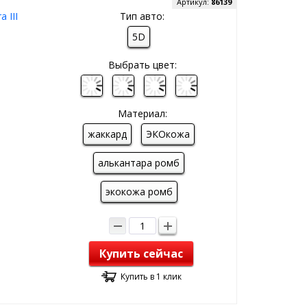
Артикул:
86139
 III
Тип авто:
5D
Выбрать цвет:
Материал:
жаккард
ЭКОкожа
алькантара ромб
экокожа ромб
Купить сейчас
Купить в 1 клик