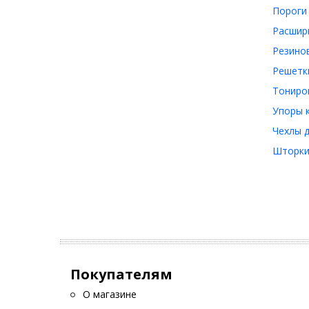
Пороги 
Расшири
Резинов
Решетки
Тониров
Упоры к
Чехлы д
Шторки 
Покупателям
О магазине