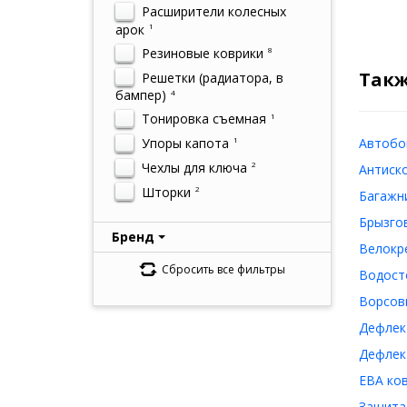
Расширители колесных
арок
1
Резиновые коврики
8
Такж
Решетки (радиатора, в
бампер)
4
Тонировка съемная
1
Упоры капота
Автобок
1
Чехлы для ключа
2
Антиско
Шторки
2
Багажни
Брызгов
Бренд
Велокре
Сбросить все фильтры
Водосто
Ворсовы
Дефлект
Дефлект
ЕВА ков
Защита 