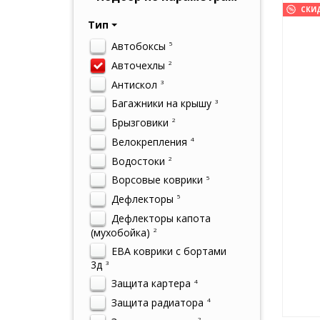
СКИ
Тип
Автобоксы
5
Авточехлы
2
Антискол
3
Багажники на крышу
3
Брызговики
2
Велокрепления
4
Водостоки
2
Ворсовые коврики
5
Дефлекторы
5
Дефлекторы капота
(мухобойка)
2
ЕВА коврики с бортами
3д
3
Защита картера
4
Защита радиатора
4
2