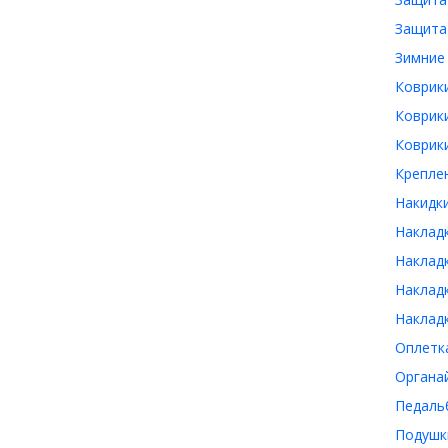
Защита 
Зимние 
Коврики
Коврики
Коврики
Креплен
Накидки
Накладк
Накладк
Накладк
Накладк
Оплетка
Органай
Педальб
Подушки