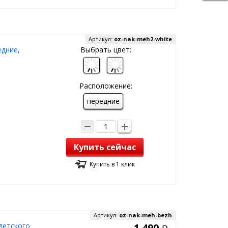
Артикул:
oz-nak-meh2-white
едние,
Выбрать цвет:
Расположение:
передние
Купить сейчас
Купить в 1 клик
Артикул:
oz-nak-meh-bezh
детского
1 490