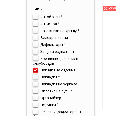
Тип
СКИ
Автобоксы
5
Антискол
3
Багажники на крышу
1
Велокрепления
4
Дефлекторы
1
Защита радиатора
1
Крепления для лыж и
сноубордов
2
Накидки на сиденья
7
Накладки
4
Накладки на зеркала
1
Оплетка на руль
1
Органайзер
2
Подушки
1
Решетки (радиатора, в
1