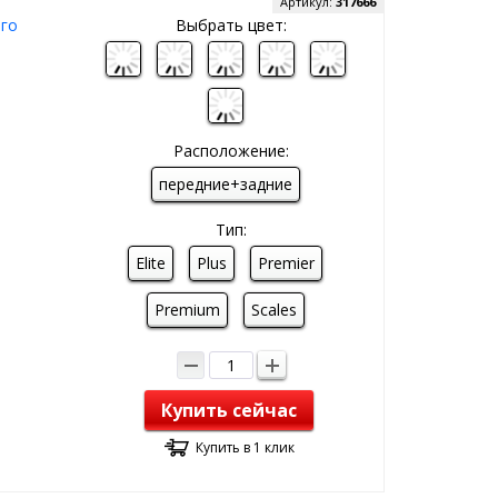
Артикул:
317666
ого
Выбрать цвет:
Расположение:
передние+задние
Тип:
Elite
Plus
Premier
Premium
Scales
Купить сейчас
Купить в 1 клик