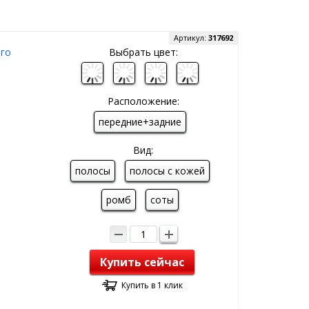
Артикул:
317692
ого
Выбрать цвет:
Расположение:
передние+задние
Вид:
полосы
полосы с кожей
ромб
соты
Купить сейчас
Купить в 1 клик