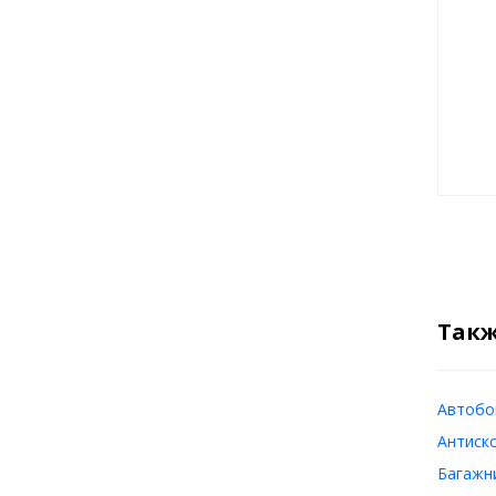
Такж
Автобок
Антиско
Багажни