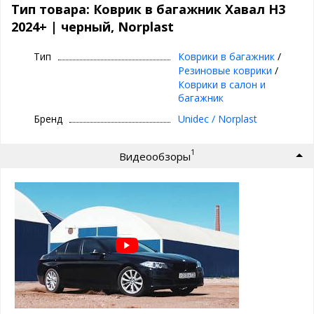
Материал: Полиуретан
Тип товара: Коврик в багажник Хавал Н3
Цвет: черный
2024+ | черный, Norplast
Особенности коврика в багажник Хавал
Н3 2024+ от Norplast:
Тип
Коврики в багажник
/
Резиновые коврики
/
высокие бортики 2-3 см
Коврики в салон и
легко чистить
багажник
точно повторяет форму багажника
не пахнет
Бренд
Unidec / Norplast
не деформируются
работает от -50 до +50 градусов
1
малый вес
Видеообзоры
гибкость материала
не подвержен хим. веществам