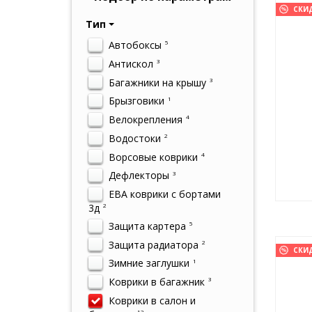
СКИ
Тип
Автобоксы
5
Антискол
3
Багажники на крышу
3
Брызговики
1
Велокрепления
4
Водостоки
2
Ворсовые коврики
4
Дефлекторы
3
ЕВА коврики с бортами
3д
2
Защита картера
5
Защита радиатора
2
СКИ
Зимние заглушки
1
Коврики в багажник
3
Коврики в салон и
12