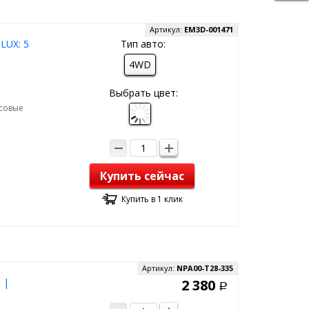
Артикул:
EM3D-001471
LUX: 5
Тип авто:
4WD
Выбрать цвет:
рсовые
Купить сейчас
Купить в 1 клик
Артикул:
NPA00-T28-335
 |
2 380
Р