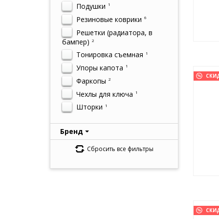
Подушки
1
Резиновые коврики
6
Решетки (радиатора, в
бампер)
2
Тонировка съемная
1
Упоры капота
1
СКИ
Фаркопы
2
Чехлы для ключа
1
Шторки
1
Бренд
Сбросить все фильтры
СКИ