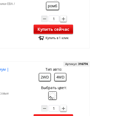
ики ЕВА /
ромб
Купить сейчас
Купить в 1 клик
Артикул:
316774
иум |
Тип авто:
2WD
4WD
Выбрать цвет:
рсовые