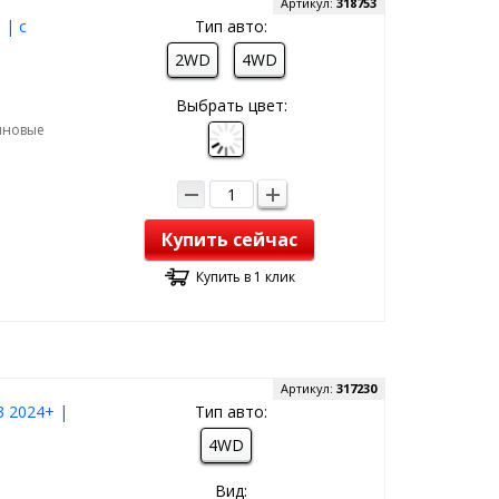
Артикул:
318753
 | с
Тип авто:
2WD
4WD
Выбрать цвет:
зиновые
Купить сейчас
Купить в 1 клик
Артикул:
317230
3 2024+ |
Тип авто:
4WD
Вид: