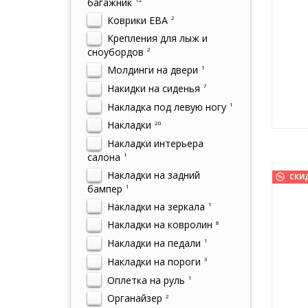
багажник
Коврики ЕВА
2
Крепления для лыж и
сноубордов
2
Молдинги на двери
1
Накидки на сиденья
7
Накладка под левую ногу
1
Накладки
20
Накладки интерьера
салона
1
Накладки на задний
СКИ
бампер
1
Накладки на зеркала
1
Накладки на ковролин
8
Накладки на педали
1
Накладки на пороги
3
Оплетка на руль
1
Органайзер
2