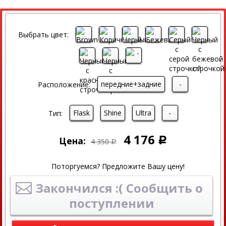
СКИДКА
Выбрать цвет:
передние+задние
-
Расположение:
Flask
Shine
Ultra
-
Тип:
4 176
Цена:
Р
4 350
Р
Поторгуемся? Предложите Вашу цену!
Закончился :( Сообщить о
поступлении