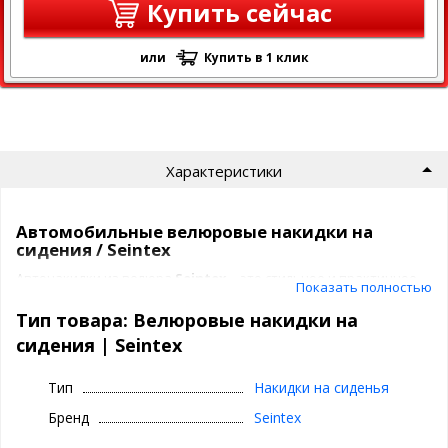
Купить сейчас
или
Купить в 1 клик
Характеристики
Автомобильные велюровые накидки на
сидения / Seintex
Автонакидки из велюра
Seintex
– это стильное и практичное
Показать полностью
решение от ведущего российского производителя. Они не
только придают интерьеру автомобиля элегантный внешний
Тип товара: Велюровые накидки на
вид, но и надежно защищают обивку сидений от загрязнений,
сидения | Seintex
влаги и механических повреждений.
Преимущества накидок Seintex
Тип
Накидки на сиденья
Премиальный материал
Бренд
Seintex
Велюр – один из самых востребованных материалов для