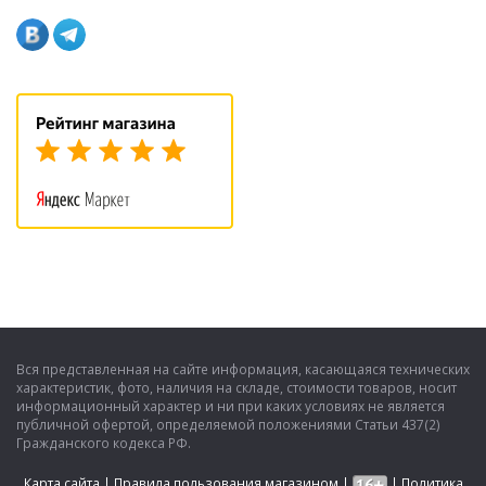
Вся представленная на сайте информация, касающаяся технических
характеристик, фото, наличия на складе, стоимости товаров, носит
информационный характер и ни при каких условиях не является
публичной офертой, определяемой положениями Статьи 437(2)
Гражданского кодекса РФ.
Карта сайта
|
Правила пользования магазином
|
|
Политика