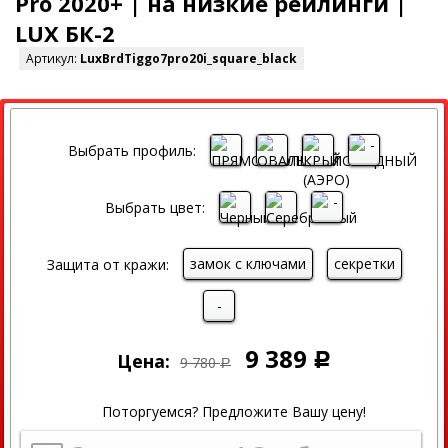
Pro 2020+ | на низкие рейлинги |
LUX БК-2
Артикул:
LuxBrdTiggo7pro20i_square_black
СКИДКА
Выбрать профиль:
Выбрать цвет:
замок с ключами
секретки
Защита от кражи:
-
9 389
Цена:
Р
9 780
Р
Поторгуемся? Предложите Вашу цену!