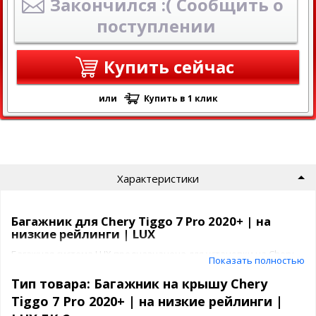
Закончился :( Сообщить о
поступлении
Купить сейчас
или
Купить в 1 клик
Характеристики
Багажник для Chery Tiggo 7 Pro 2020+ | на
низкие рейлинги | LUX
Багажная система LUX предназначена для установки на Chery
Показать полностью
Tiggo 7 Pro 2020+ | на низкие рейлинги на крышу автомобиля.
Тип товара: Багажник на крышу Chery
Багажник ЛЮКС представляет собой
Tiggo 7 Pro 2020+ | на низкие рейлинги |
2 поперечины