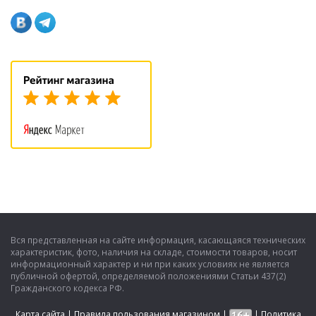
Вся представленная на сайте информация, касающаяся технических
характеристик, фото, наличия на складе, стоимости товаров, носит
информационный характер и ни при каких условиях не является
публичной офертой, определяемой положениями Статьи 437(2)
Гражданского кодекса РФ.
Карта сайта
|
Правила пользования магазином
|
|
Политика