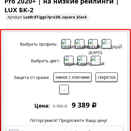
Pro 2020+ | на низкие рейлинги |
LUX БК-2
Артикул:
LuxBrdTiggo7pro20i_square_black
СКИДКА
Выбрать профиль:
Выбрать цвет:
замок с ключами
секретки
Защита от кражи:
-
9 389
Цена:
Р
9 780
Р
Поторгуемся? Предложите Вашу цену!