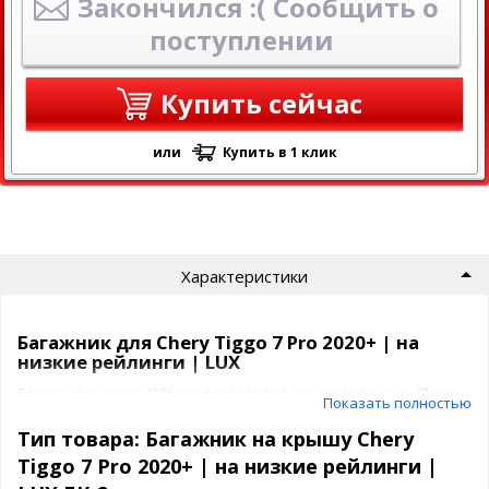
Закончился :( Сообщить о
поступлении
Купить сейчас
или
Купить в 1 клик
Характеристики
Багажник для Chery Tiggo 7 Pro 2020+ | на
низкие рейлинги | LUX
Багажная система LUX предназначена для установки на Chery
Показать полностью
Tiggo 7 Pro 2020+ | на низкие рейлинги на крышу автомобиля.
Тип товара: Багажник на крышу Chery
Багажник ЛЮКС представляет собой
Tiggo 7 Pro 2020+ | на низкие рейлинги |
2 поперечины