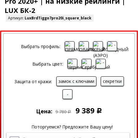
Pro 2020+ | на низкие рейлинги |
LUX БК-2
Артикул:
LuxBrdTiggo7pro20i_square_black
СКИДКА
Выбрать профиль:
Выбрать цвет:
замок с ключами
секретки
Защита от кражи:
-
9 389
Цена:
Р
9 780
Р
Поторгуемся? Предложите Вашу цену!