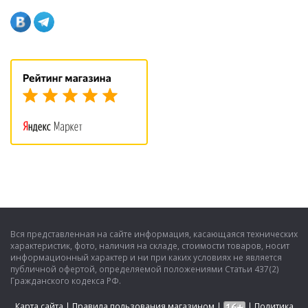
Вся представленная на сайте информация, касающаяся технических
характеристик, фото, наличия на складе, стоимости товаров, носит
информационный характер и ни при каких условиях не является
публичной офертой, определяемой положениями Статьи 437(2)
Гражданского кодекса РФ.
Карта сайта
|
Правила пользования магазином
|
|
Политика