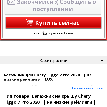
Закончился :( Сообщить о
поступлении
Купить сейчас
или
Купить в 1 клик
Характеристики
Багажник для Chery Tiggo 7 Pro 2020+ | на
низкие рейлинги | LUX
Багажная система LUX предназначена для установки на Chery
Показать полностью
Tiggo 7 Pro 2020+ | на низкие рейлинги на крышу автомобиля.
Тип товара: Багажник на крышу Chery
Багажник ЛЮКС представляет собой
Tiggo 7 Pro 2020+ | на низкие рейлинги |
2 поперечины