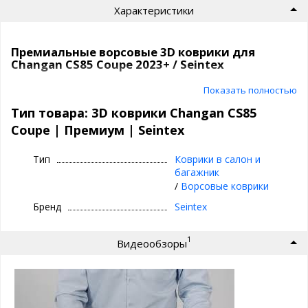
Характеристики
Премиальные ворсовые 3D коврики для
Changan CS85 Coupe 2023+ / Seintex
Текстильные 3D коврики премиум класса
Показать полностью
| Seintex
Тип товара: 3D коврики Changan CS85
Coupe | Премиум | Seintex
⊕ идеальное сочетание материалов:
ворсовый верх, вспененная основа,
Тип
Коврики в салон и
непромокаемый слой и антискользящее
багажник
покрытие
/
Ворсовые коврики
⊕ надежно фиксируются, так как сделаны под
Бренд
Seintex
оригинальный крепеж, идельно повторяют
геометрию пола авто
1
Видеообзоры
⊕ используются каждый день круглый год -
лето, осень, зима, весна
⊕ имеют нестираемый подпятник
⊕ износостойки, легко чистятся и моются,