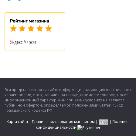
Вся представленная на сайте информация, касающаяся технических
характеристик, фото, наличия на складе, стоимости товаров, носит
информационный характер и ни при каких условиях не является
публичной офертой, определяемой положениями Статьи 437(2)
Гражданского кодекса РФ.
Карта сайта
|
Правила пользования магазином
|
|
Политика
конфиденциальности