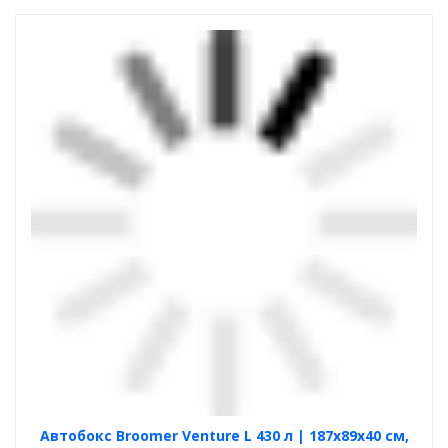
Автобокс Broomer Venture L 430 л | 187х89х40 см,