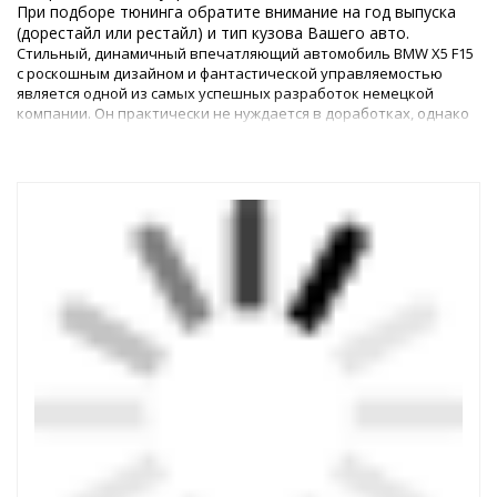
При подборе тюнинга обратите внимание на год выпуска
(дорестайл или рестайл) и тип кузова Вашего авто.
Стильный, динамичный впечатляющий автомобиль BMW X5 F15
с роскошным дизайном и фантастической управляемостью
является одной из самых успешных разработок немецкой
компании. Он практически не нуждается в доработках, однако
многие владельцы жаждут сделать своего «железного коня» не
просто роскошным, а идеальным.