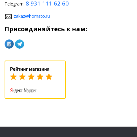
8 931 111 62 60
Telegram:
стабилизирующим кузов на дороге, позволят улучшить
поведение авто на больших скоростях. Оригинальные наклейки
на кузов смогут выделить машину среди ее собратьев,
zakaz@homato.ru
придадут внешности яркости, свежести и праздника.
Присоединяйтесь к нам: