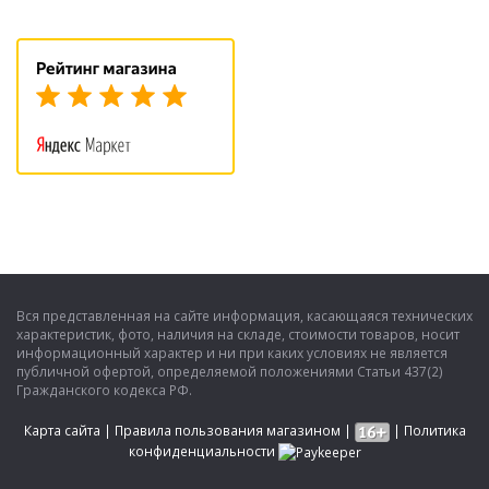
Вся представленная на сайте информация, касающаяся технических
характеристик, фото, наличия на складе, стоимости товаров, носит
информационный характер и ни при каких условиях не является
публичной офертой, определяемой положениями Статьи 437(2)
Гражданского кодекса РФ.
Карта сайта
|
Правила пользования магазином
|
|
Политика
конфиденциальности