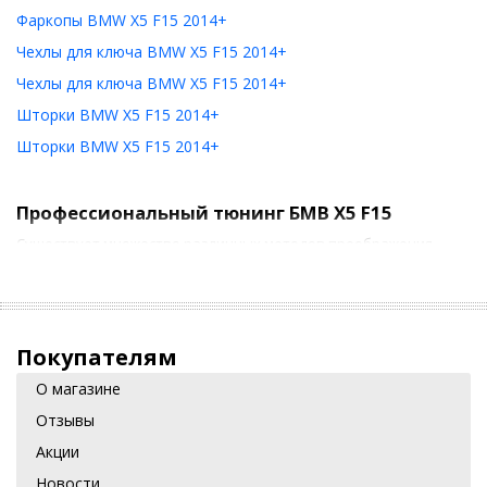
Фаркопы BMW X5 F15 2014+
Чехлы для ключа BMW X5 F15 2014+
Чехлы для ключа BMW X5 F15 2014+
Шторки BMW X5 F15 2014+
Шторки BMW X5 F15 2014+
Профессиональный тюнинг БМВ X5 F15
Существует множество различных методов преображения
стильного кроссовера. Но по сути, тюнинг БМВ X5 F15 можно
разделить на два основных направления:
Модернизация экстерьера. Она предусматривает
установку защитных аэродинамических обвесов,
Покупателям
накладок на пороги, спойлеров или рейлингов, замену
радиаторной решетки на «ноздри» с двойной решеткой,
О магазине
монтаж новых осветительных приборов.
Отзывы
Тюнинг салона. Зачастую он предполагает замену
Акции
штатной аудиосистемы более современной, организацию
Новости
шумоизоляции, монтаж современных противоугонных