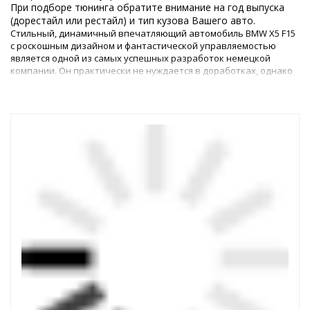
При подборе тюнинга обратите внимание на год выпуска
(дорестайл или рестайл) и тип кузова Вашего авто.
Стильный, динамичный впечатляющий автомобиль BMW X5 F15
с роскошным дизайном и фантастической управляемостью
является одной из самых успешных разработок немецкой
компании. Он практически не нуждается в доработках, однако
многие владельцы жаждут сделать своего «железного коня» не
просто роскошным, а идеальным.