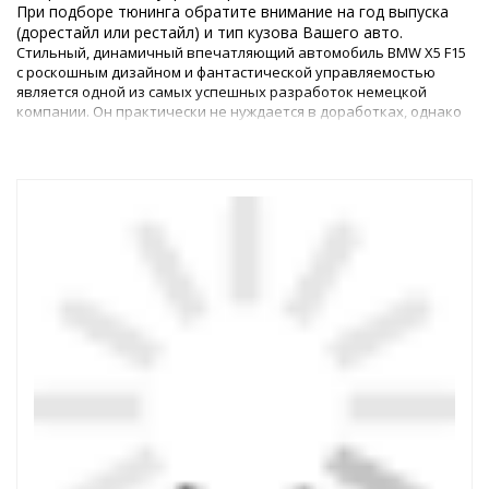
При подборе тюнинга обратите внимание на год выпуска
(дорестайл или рестайл) и тип кузова Вашего авто.
Стильный, динамичный впечатляющий автомобиль BMW X5 F15
с роскошным дизайном и фантастической управляемостью
является одной из самых успешных разработок немецкой
компании. Он практически не нуждается в доработках, однако
многие владельцы жаждут сделать своего «железного коня» не
просто роскошным, а идеальным.