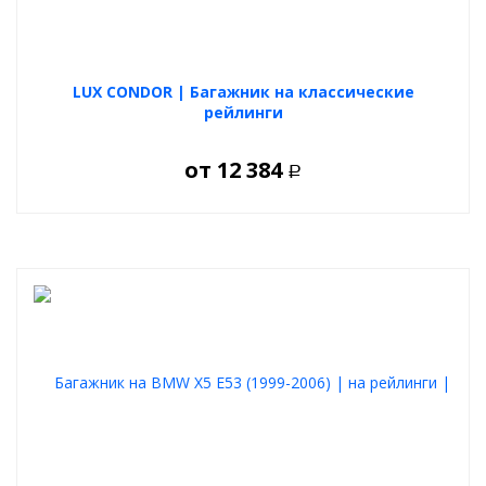
а именно: грузовых боксов, грузовых корзин, специальных
креплений для перевозки велосипедов и лыж. Данные
аксессуары легко крепятся на багажник LUX как способом
обхвата и зажима поперечин, так и с использованием
специального Т-слота в верхней части аэро поперечин.
LUX CONDOR | Багажник на классические
рейлинги
Максимальная допустимая нагрузка на багажник 80 кг.
от
12 384
Р