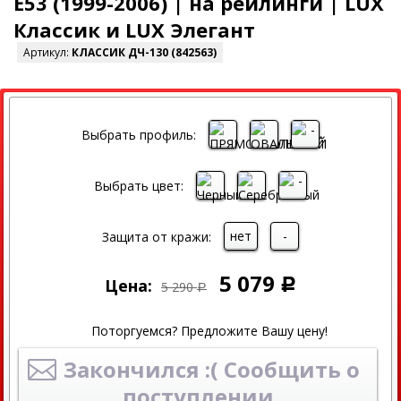
E53 (1999-2006) | на рейлинги | LUX
Классик и LUX Элегант
Артикул:
КЛАССИК ДЧ-130 (842563)
СКИДКА
Выбрать профиль:
Выбрать цвет:
нет
-
Защита от кражи:
5 079
Цена:
Р
5 290
Р
Поторгуемся? Предложите Вашу цену!
Закончился :( Сообщить о
поступлении