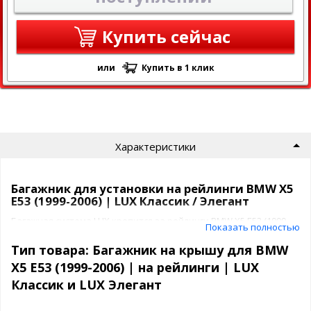
Купить сейчас
или
Купить в 1 клик
Характеристики
Багажник для установки на рейлинги BMW X5
E53 (1999-2006) | LUX Классик / Элегант
Багажная система LUX крепится за рейлинги BMW X5 E53 (1999-
Показать полностью
2006) с помощью прочных опор .
Крепежные элементы жестко фиксируют багажник в
Тип товара: Багажник на крышу для BMW
необходимом положении. Для предотвращения повреждения
X5 E53 (1999-2006) | на рейлинги | LUX
лакокрасочного слоя крыши, крепежные элементы покрыты
Классик и LUX Элегант
специальным полиуретановым составом.
Багажник ЛЮКС спроектирован для авто с рейлингами и бывает
2 видов: