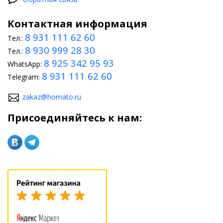
Нередко кабину машины требуется дополнительно
обесшумить. Такой тюнинг BMW X5 E53 2000-2006 поможет
Контактная информация
сделать вождение более приятным, расслабиться во время
поездки. Также обладатели автомобилей данной модели
8 931 111 62 60
Тел.:
заказывают различные аксессуары, чтобы подчеркнуть факт
8 930 999 28 30
Тел.:
владения ТС. На такой случай ассортимент магазина включает,
к примеру, брендовые брелки БМВ.
8 925 342 95 93
WhatsApp:
8 931 111 62 60
Telegram:
zakaz@homato.ru
Присоединяйтесь к нам: