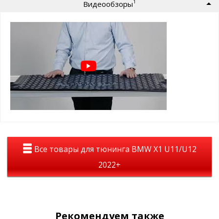
1
Видеообзоры
⊕ Эластичный, износостойкий, легко
чистится
⊕ Материал — полиуретан, прочный и
практичный
Преимущества коврика багажника
Seintex для BMW X1 U12:
Идеальное прилегание к геометрии
багажного отделения BMW X1
Надёжная фиксация — коврик не скользит
во время движения
Рельефная поверхность удерживает грязь
Все товары для тюнинга BMW X1 U11/U12
и предотвращает смещение груза
2022+
Не теряет эластичность даже при низких
температурах
Устойчив к влаге, химии, песку и УФ-лучам
Легко моется и быстро сохнет
Рекомендуем также