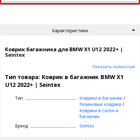
Характеристики
Коврик багажника для BMW X1 U12 2022+ |
Seintex
Фирменный коврик в багажник Seintex —
Показать полностью
точное прилегание и надёжная защита
Тип товара: Коврик в багажник BMW X1
U12 2022+ | Seintex
⊕ Идеально повторяет форму багажника
BMW X1 U12 с 2022 года
Тип
Коврики в багажник
/
⊕ Высокие бортики защищают от
Резиновые коврики
/
протекания грязи и воды
Коврики в салон и
⊕ Эксплуатация круглый год: летом,
багажник
осенью, зимой и весной
Бренд
Seintex
⊕ Не скользит, не трескается на морозе,
без запаха