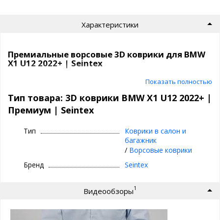
Характеристики
Премиальные ворсовые 3D коврики для BMW
X1 U12 2022+ | Seintex
Текстильные 3D коврики премиум-класса
Показать полностью
| Seintex
Тип товара: 3D коврики BMW X1 U12 2022+ |
Идеальное сочетание материалов: ворсовый верх,
Премиум | Seintex
водонепроницаемая прослойка, вспененная основа и
антискользящее дно
Тип
Коврики в салон и
Надёжная фиксация за счёт точного прилегания и
багажник
оригинального крепежа
/
Ворсовые коврики
Ежедневное использование круглый год: зима, весна,
лето, осень
Бренд
Seintex
Устойчивый к истиранию подпятник в зоне наибольшей
нагрузки
Износостойкие, легко очищаются, не требуют особого
1
Видеообзоры
ухода
Преимущества ворсовых ковриков