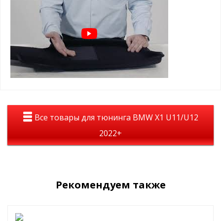
Seintex для BMW X1 U12:
Премиальный внешний вид, подчёркивающий стиль
интерьера
Максимальный комфорт благодаря мягкому и плотному
ворсу
Точная посадка без подрезки и доработок
Надёжная защита пола от влаги, пыли и грязи
Сохраняют форму и эстетичный вид даже при
длительной эксплуатации
Ворсовые 3D коврики Seintex для BMW X1 U12 — это сочетание
премиального внешнего вида, комфорта и функциональности.
Они дополняют интерьер автомобиля, обеспечивают чистоту и
Все товары для тюнинга BMW X1 U11/U12
защищают заводское покрытие пола.
2022+
Рекомендуем также