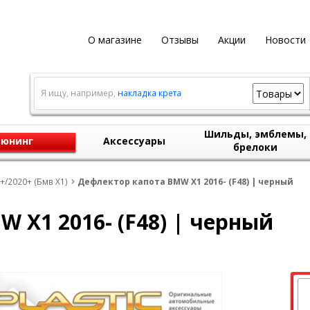
О магазине
Отзывы
Акции
Новости
Я ищу, например,
накладка крета
Шильды, эмблемы,
юнинг
Аксессуары
брелоки
+/2020+ (Бмв Х1)
Дефлектор капота BMW X1 2016- (F48) | черный
 X1 2016- (F48) | черный