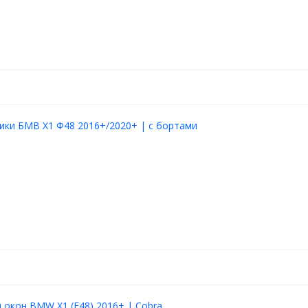
ики БМВ Х1 Ф48 2016+/2020+ | с бортами
окон BMW X1 (F48) 2016+ | Cobra