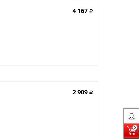
4 167
Р
2 909
Р
0