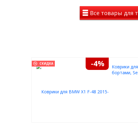
дефлектором и капотом высотой 13 мм;
Производитель:
СА Пластик
Все товары для 
Установите мухобойку и наслаждайтесь чистым л
капота и стильным внешним видом вашего автомо
Купить дефлектор капота BMW X1 2016- (F48)
мо
оформляйте заказ и обеспечьте своему автомоби
-4%
СКИДКА
Коврики для
бортами, Se