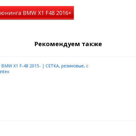
тюнинга BMW X1 F48 2016+
обовым стеклом, защитой
биля.
жно прямо сейчас -
лю надежную защиту!
Рекомендуем также
 BMW X1 F-48 2015- | СЕТКА, резиновые, с
intex