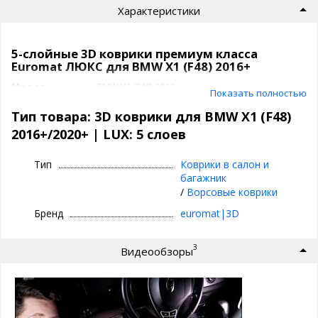
Характеристики
5-слойные 3D коврики премиум класса
Euromat ЛЮКС для BMW X1 (F48) 2016+
Модель
BMW X1 (F48) 2016+
Показать полностью
Артикул
EM3D
Класс
LUX: 5 слоев
Тип товара: 3D коврики для BMW X1 (F48)
Задний ряд
с перемычкой
2016+/2020+ | LUX: 5 слоев
Подпятник
нержавейка с антискользящими вставками
Производитель
3D|Euromat
Тип
Коврики в салон и
Коврики 3D|Euromat
багажник
/
Ворсовые коврики
⊕ объединяют лучшие качества резиновых и
Бренд
euromat|3D
текстильных ковриков
⊕ надежно фиксируются повторяя геометрию
3
Видеообзоры
пола авто
⊕ используются круглый год - забудьте про
лужи под ногами зимой
⊕ имеют нестираемый подпятник из