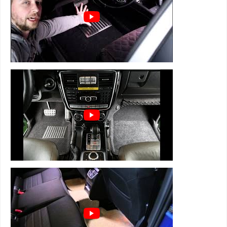
нержавейки с антискользящими вставками
⊕ легко чистятся и просты в уходе
3D коврики Euromat серии LUX состоят из
5 слоев:
1 слой - супер прочная и мягкая велюровая
ткань
2 слой - вспененная, пористая резина для
устранения влаги, тепло и звукоизоляции
3 слой - водонепроницаемый полиуретан
4 слой - армированная металлическая сетка,
которая держит форму
5 слой - антискользящий для надежной
фиксации
+ нестираемый подпятник из
нержавейки с антискользящими