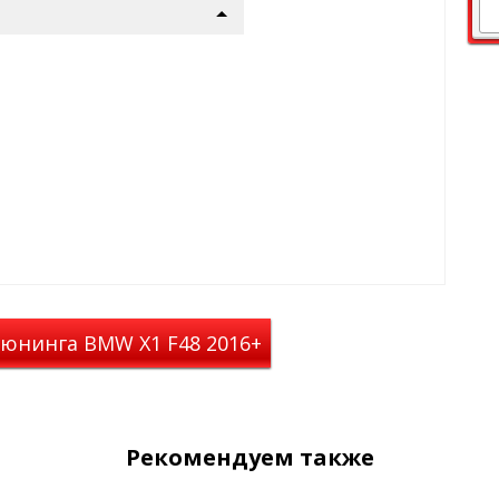
ию пола авто
од - лето, осень,
ольжения с обратной
тся, просты в уходе
 X1 F-48 2015-
вых ковров
станавливаются на
, VAG, MB)
тюнинга BMW X1 F48 2016+
идеальное сочетание
Рекомендуем также