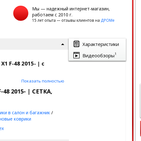
Мы — надежный интернет-магазин,
работаем с 2010 г.
15 лет опыта — отзывы клиентов на
ДРОМе
Характеристики
1
Видеообзоры
1 F-48 2015- | с
ком СЕТКА и бортами
Показать полностью
новые
48 2015- | СЕТКА,
грязи, пыли и воды,
движении, а если
ики в салон и багажник
/
ьется мимо!
новые коврики
ex
ланы под оригинальный