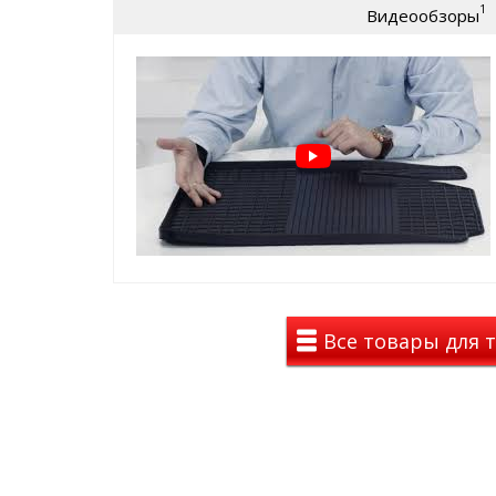
1
Видеообзоры
крепеж, идельно повторяют геометр
⊕ используются каждый день круглый г
зима, весна
⊕ не скользят, имею шипы против ск
стороны
⊕ износостойки, легко чистятся и мою
Коврики с СЕТКОЙ на BMW
премиальный вид среди резино
такие ковры с рисунком сетка у
премиальных авто с завода (BMW
лучшие лекала от завода
Все товары для 
долговечность, стильный вид , 
цены и положительных эмоций
Вы останетесь довольны!