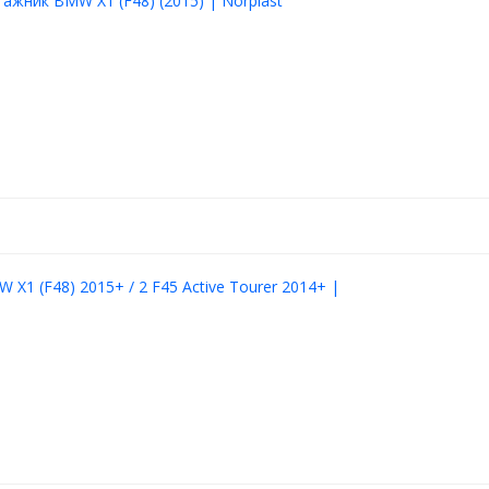
гажник BMW X1 (F48) (2015) | Norplast
X1 (F48) 2015+ / 2 F45 Active Tourer 2014+ |