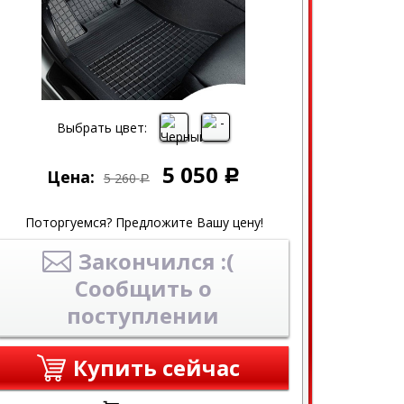
Выбрать цвет:
5 050
Цена:
Р
5 260
Р
Поторгуемся? Предложите Вашу цену!
Закончился :(
Сообщить о
поступлении
Купить сейчас