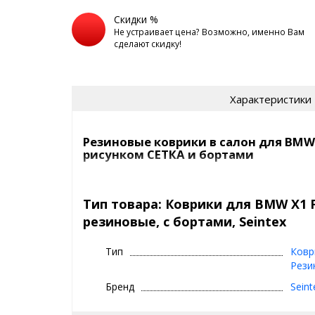
Скидки %
Не устраивает цена? Возможно, именно Вам
сделают скидку!
Характеристики
Резиновые коврики в салон для BMW X
рисунком СЕТКА и бортами
Ковры в машину Seintex с рисун
| Премиум, рези
Тип товара: Коврики для BMW X1 F-
резиновые, с бортами, Seintex
⊕ рисунок СЕТКА - идеален для сбора 
предотвращает вытекание воды при 
Тип
Ковр
вынимать коврики, то ничего не прол
Рези
⊕ не пахнут
Бренд
Seint
⊕ имеют увеличенные бортики
⊕ надежно фиксируются, так как сде