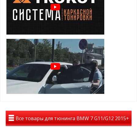
Преимущества шторок для BMW 7
(G11,G12) (2015+):
задержка солнечных лучей
предотвращение нагрева салона
защита от посторонних взглядов
защита от насекомых, пыли и пуха
установка шторок TROKOT - легальна и допускается ПДД
Особенности и установка:
держатся на магнитах, установленных в оконный проем
двери
элементарная установка и снятие
не слетают от опускания стекла
не слетают на высокой скорости
Все товары для тюнинга BMW 7 G11/G12 2015+