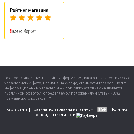
Вся представленная на сайте информация, касающаяся технических
характеристик, фото, наличия на складе, стоимости товаров, носит
информационный характер и ни при каких условиях не является
публичной офертой, определяемой положениями Статьи 437(2)
Гражданского кодекса РФ.
Карта сайта
|
Правила пользования магазином
|
|
Политика
конфиденциальности