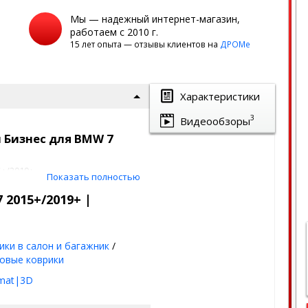
Мы — надежный интернет-магазин,
работаем с 2010 г.
15 лет опыта — отзывы клиентов на
ДРОМе
Характеристики
3
Видеообзоры
 Бизнес для BMW 7
+/2019+
Показать полностью
4 слоя
 2015+/2019+ |
кой
тик
t
ики в салон и багажник
/
omat
овые коврики
mat|3D
овых и текстильных