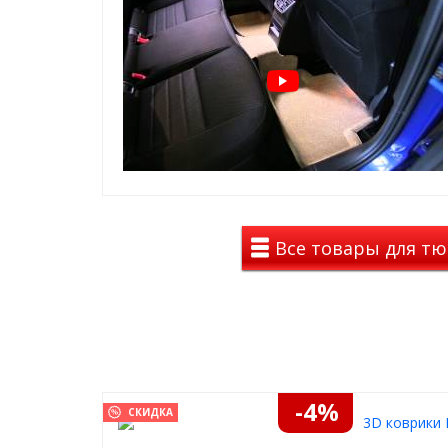
Все товары для тю
-4%
СКИДКА
3D коврики 