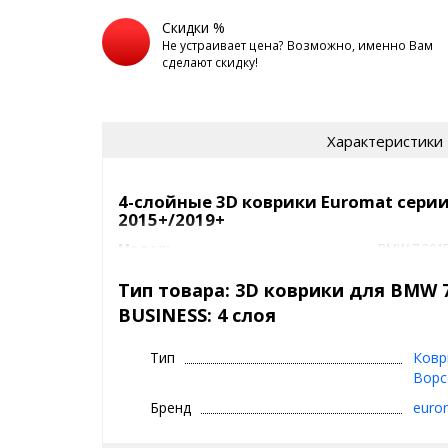
Скидки %
Не устраивает цена? Возможно, именно Вам
сделают скидку!
Характеристики
4-слойные 3D коврики Euromat серии
2015+/2019+
Модель
BMW 7 2015
Артикул
EMC3D
Класс
BUSINESS: 
Тип товара: 3D коврики для BMW 7
Задний ряд
с перемыч
BUSINESS: 4 слоя
Подпятник
термоплас
Производитель
3D|Euroma
Тип
Ковр
Коврики 3D|Eur
Ворс
Бренд
euro
⊕ объединяют лучшие качества резин
ковриков