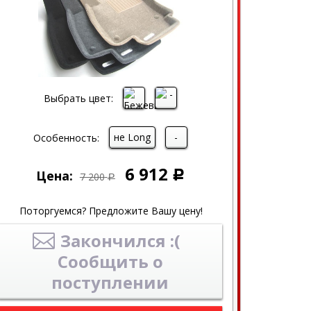
Выбрать цвет:
не Long
-
Особенность:
6 912
Цена:
Р
7 200
Р
Поторгуемся? Предложите Вашу цену!
Закончился :(
Сообщить о
поступлении