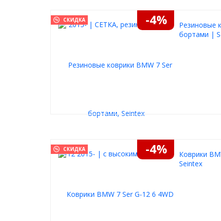
-4%
СКИДКА
Резиновые к
бортами | S
-4%
СКИДКА
Коврики BMW
Seintex