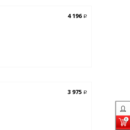
4 196
Р
3 975
Р
0