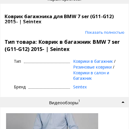
Коврик багажника для BMW 7 ser (G11-G12)
2015- | Seintex
Коврик в багажник автомобиля |
Показать полностью
полиуретановый, Seintex
Тип товара: Коврик в багажник BMW 7 ser
(G11-G12) 2015- | Seintex
⊕ высокие бортики, специальный рисунок
⊕ надежно фиксируется,идельно повторяет
Тип
Коврики в багажник
/
геометрию багажника вашего автомобиля
Резиновые коврики
/
авто
Коврики в салон и
⊕ используется каждый день круглый год -
багажник
лето, осень, зима, весна
Бренд
Seintex
⊕ не скользит, не лопается, не дубеет на
морозе, не пахнет - эластичный и практичный
1
Видеообзоры
⊕ износостоек, легко чистится и моется, прост
в уходе
Полиуретановые коврики