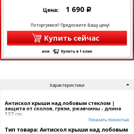
1 690
Цена:
Р
Поторгуемся? Предложите Вашу цену!
Купить сейчас
или
Купить в 1 клик
Характеристики
Антискол крыши над лобовым стеклом |
защита от сколов, грязи, ржавчины - длина
137 см.
Показать полностью
Поможет
избежать сколов
на новых авто или
скроет старые
Тип товара: Антискол крыши над лобовым
сколы и
очаги ржавчины
над лобовым стеклом - излюбенное