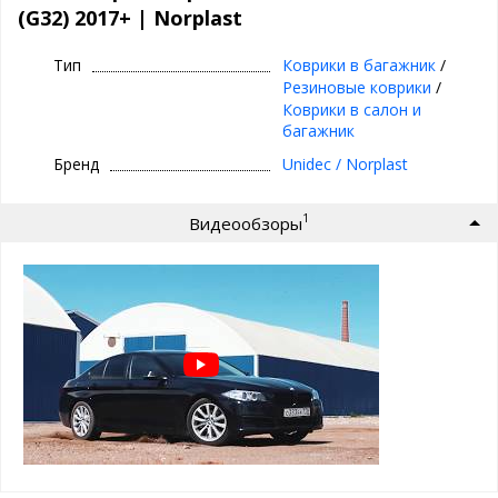
Габариты и вес упаковки: 115х85x2 см, 1.7 кг
(G32) 2017+ | Norplast
Подходит для:
BMW 6 GT (G32) 2017+
Тип
Коврики в багажник
/
Резиновые коврики
/
Особенности коврика в багажник
Коврики в салон и
Norplast:
багажник
высокие бортики 2-3 см
Бренд
Unidec / Norplast
легко чистить
точно повторяет форму багажника
не пахнет
1
Видеообзоры
не деформируются
работает от -50 до +50 градусов
малый вес
гибкость материала
не подвержен хим. веществам