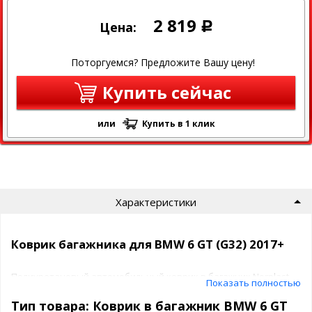
2 819
Цена:
Р
Поторгуемся? Предложите Вашу цену!
Купить сейчас
или
Купить в 1 клик
Характеристики
Коврик багажника для BMW 6 GT (G32) 2017+
Полиуретановый автомобильный коврик в багажник Norplast
Показать полностью
Материал: Полиуретан
Цвет: Черный
Тип товара: Коврик в багажник BMW 6 GT