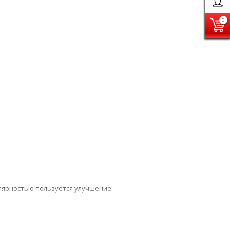
0
улярностью пользуется улучшение:
а днищем;