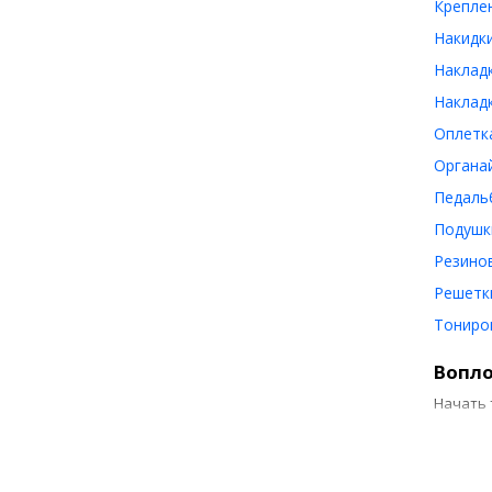
Крепле
Накидк
Наклад
Наклад
Оплетк
Органа
Педаль
Подушк
Резино
Решетки
Тониро
Вопло
Начать 
п
д