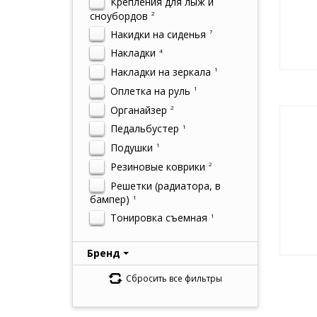
Крепления для лыж и
сноубордов
2
Накидки на сиденья
7
Накладки
4
Накладки на зеркала
1
Оплетка на руль
1
Органайзер
2
Педальбустер
1
Подушки
1
Резиновые коврики
2
Решетки (радиатора, в
бампер)
1
Тонировка съемная
1
Бренд
Сбросить все фильтры