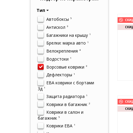
Тип
Автобоксы
5
СКИ
Антискол
3
СКИД
Багажники на крышу
1
Брелки: марка авто
1
Велокрепления
4
Водостоки
1
Ворсовые коврики
3
Дефлекторы
1
ЕВА коврики с бортами
3д
1
Защита радиатора
1
СКИ
Коврики в багажник
2
СКИД
Коврики в салон и
багажник
5
Коврики ЕВА
1