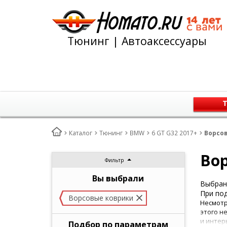
Тюнинг | Автоаксессуары
Т
Каталог
Тюнинг
BMW
6 GT G32 2017+
Ворсов
Вор
Фильтр
Вы выбрали
Выбран 
При под
Ворсовые коврики
Несмотр
этого н
и интер
Подбор по параметрам