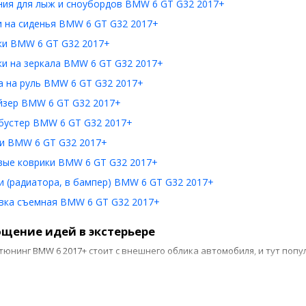
ния для лыж и сноубордов BMW 6 GT G32 2017+
и на сиденья BMW 6 GT G32 2017+
ки BMW 6 GT G32 2017+
ки на зеркала BMW 6 GT G32 2017+
а на руль BMW 6 GT G32 2017+
йзер BMW 6 GT G32 2017+
бустер BMW 6 GT G32 2017+
и BMW 6 GT G32 2017+
вые коврики BMW 6 GT G32 2017+
 (радиатора, в бампер) BMW 6 GT G32 2017+
вка съемная BMW 6 GT G32 2017+
щение идей в экстерьере
тюнинг BMW 6 2017+ стоит с внешнего облика автомобиля, и тут поп
ередней оптики, в основном владельцы делают «ангельские глазки»;;
орожного просвета, увеличение которого снижает вероятность удар