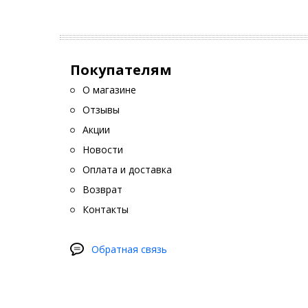
а
у
Замена 
Покупателям
Обесп
О магазине
Не всем
Отзывы
панели 
Акции
стильны
он гарм
Новости
Оплата и доставка
Возврат
Контакты
Обратная связь