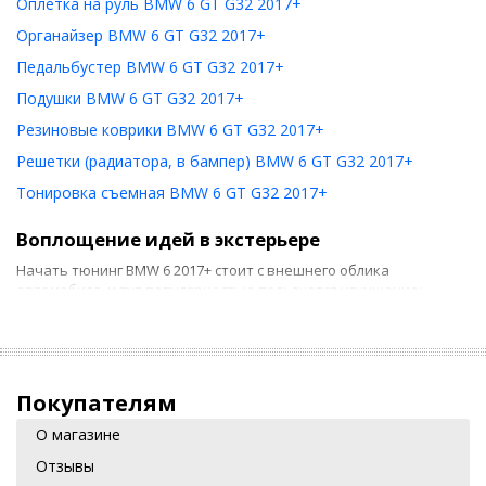
Оплетка на руль BMW 6 GT G32 2017+
Органайзер BMW 6 GT G32 2017+
Педальбустер BMW 6 GT G32 2017+
Подушки BMW 6 GT G32 2017+
Резиновые коврики BMW 6 GT G32 2017+
Решетки (радиатора, в бампер) BMW 6 GT G32 2017+
Тонировка съемная BMW 6 GT G32 2017+
Воплощение идей в экстерьере
Начать тюнинг BMW 6 2017+ стоит с внешнего облика
автомобиля, и тут популярностью пользуется улучшение:
передней оптики, в основном владельцы делают
«ангельские глазки»;;
дорожного просвета, увеличение которого снижает
Покупателям
вероятность удара днищем;
О магазине
аэродинамических характеристик и управляемости
Отзывы
автомобилем благодаря профессиональному спойлеру,