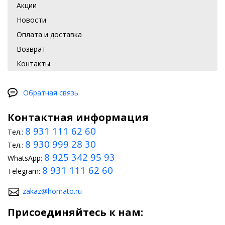
установленному на багажник.
Акции
Новости
Замена глушителя добавит характерный «рык», который будет
доноситься из-под капота.
Оплата и доставка
Обеспечение комфорта и создание интерьера
Возврат
по своему вкусу
Контакты
Не всем заводской вариант обстановки салона БМВ 6 2017+ по
вкусу, поэтому тут в ход идет в основном создание подсветки
панели управления. Замена чехлов моделями с интересными
Обратная связь
деталями или сочетающими два оттенка сделает интерьер
более стильным. Использование шторок станет отличной
Контактная информация
защитой от солнца, они придадут особый уют. Коврик
подбирается так, чтобы он гармонично сочетался с обивкой и
8 931 111 62 60
Тел.:
чехлами.
8 930 999 28 30
Тел.:
8 925 342 95 93
WhatsApp:
8 931 111 62 60
Telegram:
zakaz@homato.ru
Присоединяйтесь к нам: