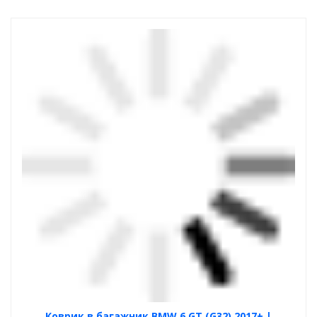
Коврик в багажник BMW 6 GT (G32) 2017+ |