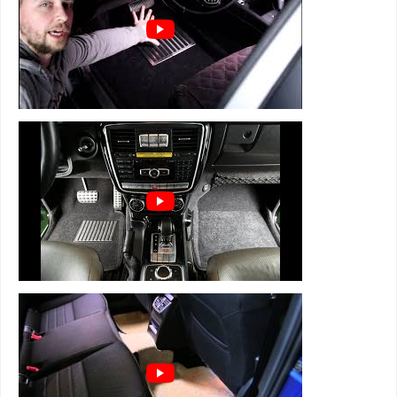
3D коврики Euromat серии BUSINESS
состоят из 4 слоев:
1 слой - супер прочная и мягкая велюровая
ткань
2 слой - вспененная, пористая резина для
устранения влаги, тепло и звукоизоляции
3 слой - армированная металлическая сетка,
которая держит форму
4 слой - антискользящий для надежной
фиксации
+ подпятник из термопластика