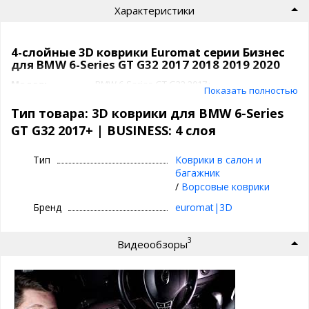
Характеристики
4-слойные 3D коврики Euromat серии Бизнес
для BMW 6-Series GT G32 2017 2018 2019 2020
Модель
BMW 6-Series GT G32 2017+
Показать полностью
Артикул
EMC3D
BUSINESS: 4 слоя
Задний ряд
с перемычкой
Тип товара: 3D коврики для BMW 6-Series
Подпятник
термопластик
GT G32 2017+ | BUSINESS: 4 слоя
Производитель
3D|Euromat
Коврики 3D|Euromat
Тип
Коврики в салон и
багажник
/
Ворсовые коврики
⊕ объединяют лучшие качества резиновых и
текстильных ковриков
Бренд
euromat|3D
⊕ надежно фиксируются повторяя геометрию
пола авто
3
Видеообзоры
⊕ используются круглый год - забудьте про
лужи под ногами зимой
⊕ имеют подпятник из термопластика
⊕ легко чистятся и просты в уходе