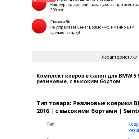
Наш курьер доставит заказ уже завтра всего з
300 руб.
Скидки %
Не устраивает цена? Возможно, именно Вам
сделают скидку!
Характеристики
Комплект ковров в салон для BMW 5 S
резиновые, с высоким бортом
Резиновые коврики в маш
Тип товара: Резиновые коврики BM
⊕ высокие бортики 3,5 см
2016 | с высокими бортами | Seint
⊕ надежно фиксируются, так как сде
крепеж, идельно повторяют геометр
Тип
Ковр
⊕ используются каждый день круглый г
Рези
зима, весна