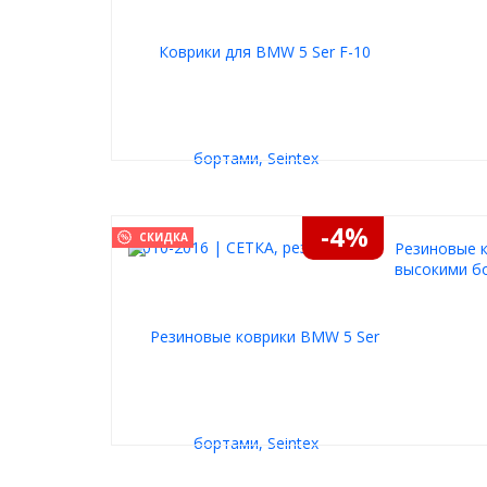
-4%
СКИДКА
Резиновые к
высокими бо