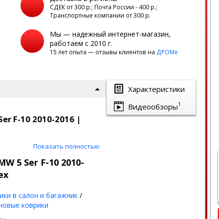
а
СДЕК от 300 р.; Почта России - 400 р.;
Транспортные компании от 300 р.
Мы — надежный интернет-магазин,
работаем с 2010 г.
15 лет опыта — отзывы клиентов на
ДРОМе
Характеристики
1
Видеообзоры
er F-10 2010-2016 |
ину | Seintex
Показать полностью
W 5 Ser F-10 2010-
ex
ланы под оригинальный
ию пола авто
ики в салон и багажник
/
од - лето, осень,
новые коврики