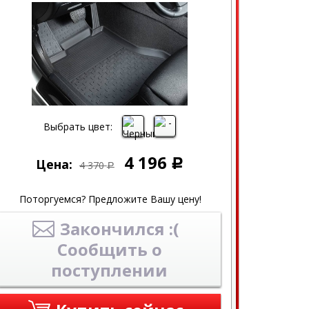
Выбрать цвет:
4 196
Цена:
Р
4 370
Р
Поторгуемся? Предложите Вашу цену!
Закончился :(
Сообщить о
поступлении