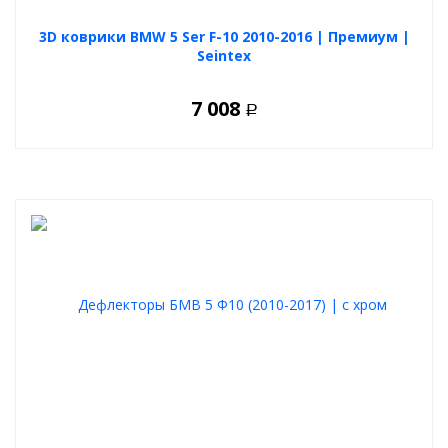
Легко устанавливаются и снимаются.
Долговечны и устойчивы к механическим повреждениям.
3D коврики BMW 5 Ser F-10 2010-2016 | Премиум |
Обеспечивают свободную циркуляцию воздуха.
Гипоаллергенны и безопасны для детей.
Seintex
Подчеркивают стиль и индивидуальность салона вашего
автомобиля.
7 008
Р
Выберите и купите авточехлы для BMW 5 F-10 2010-2016 седан в
нашем удобном
конфигураторе
. Доступны различные
цветовые решения, комбинации материалов и учет всех
особенностей вашего автомобиля.