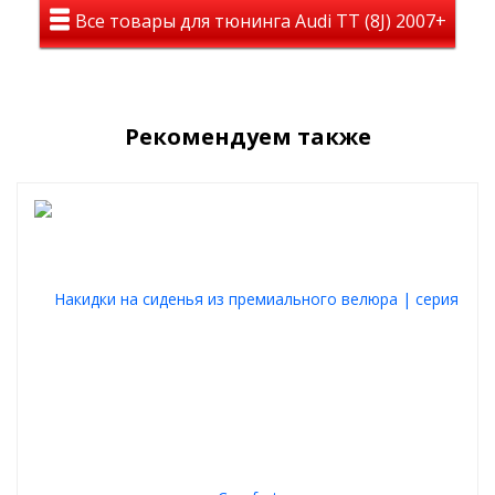
Все товары для тюнинга Audi TT (8J) 2007+
Элегантный внешний вид
Накидки придают салону автомобиля
роскошный и ухоженный
облик, подчеркивая ваш безупречный вкус.
Комфорт 365 дней в году
Рекомендуем также
Дышащая структура велюра обеспечивает
идеальный
микроклимат
: согревает зимой и остается прохладной летом.
Высокое качество и надежность
Материалы премиум-класса и прочная фурнитура гарантируют
долговечность
и комфорт.
Функциональные преимущества
Антискользящая подкладка предотвращает смещение.
Прочные фиксаторы гарантируют надежную фиксацию.
В комплекте подголовники для дополнительного
удобства.
Легкость установки
Благодаря интуитивной системе крепления накидки
устанавливаются всего за 5 минут без необходимости