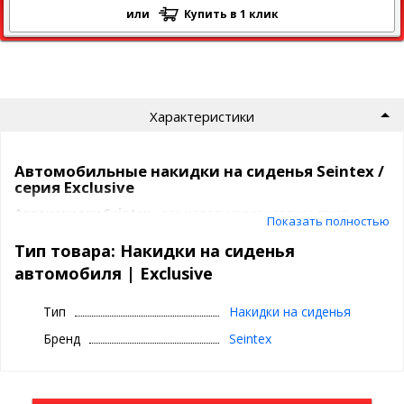
или
Купить в 1 клик
Характеристики
Автомобильные накидки на сиденья Seintex /
серия Exclusive
Автонакидки Seintex
– это идеальное сочетание стиля,
Показать полностью
комфорта и защиты. Они подчеркивают статус владельца,
придают интерьеру премиальный вид и продлевают срок
Тип товара: Накидки на сиденья
службы обивки.
автомобиля | Exclusive
Преимущества накидок Seintex
Тип
Накидки на сиденья
Премиальный материал
Бренд
Seintex
- это не только мягкость и элегантность, но и
износостойкость
,
устойчивость к загрязнениям и долговечность. Он остается
приятным на ощупь при любой температуре, создавая уют в
любое время года.