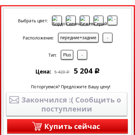
СКИДКА
Выбрать цвет:
передние+задние
-
Расположение:
Plus
-
Тип:
5 204
Цена:
Р
5 420
Р
Поторгуемся? Предложите Вашу цену!
Закончился :( Сообщить о
поступлении
Купить сейчас