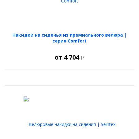
использования инструментов.
Универсальная совместимость
Подходят для большинства моделей автомобилей: седаны,
внедорожники, кроссоверы и другие.
Накидки на сиденья из премиального велюра |
серия Comfort
от
4 704
Р