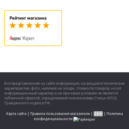
Вся представленная на сайте информация, касающаяся технических
характеристик, фото, наличия на складе, стоимости товаров, носит
информационный характер и ни при каких условиях не является
публичной офертой, определяемой положениями Статьи 437(2)
Гражданского кодекса РФ.
Карта сайта
|
Правила пользования магазином
|
|
Политика
конфиденциальности